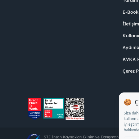
Yardım
E-Book
İletişi
Kullanı
Aydınl
KVKK Po
Çerez P
STJ İnsan Kaynakları Bilişim ve Danışmanlık A.Ş. Öz