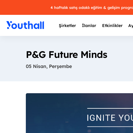
4 haftalık satış odaklı eğitim & gelişim prog
Şirketler
İlanlar
Etkinlikler
Ay
P&G Future Minds
05 Nisan, Perşembe
Y
29 