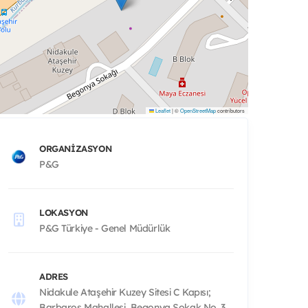
Leaflet
|
©
OpenStreetMap
contributors
ORGANIZASYON
P&G
LOKASYON
P&G Türkiye - Genel Müdürlük
ADRES
Nidakule Ataşehir Kuzey Sitesi C Kapısı;
Barbaros Mahallesi, Begonya Sokak No. 3,