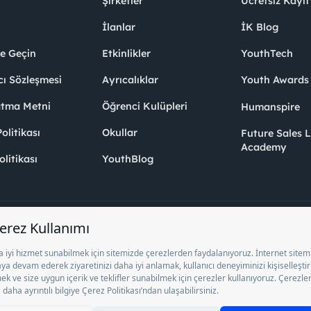
Şirketler
Ücretsiz Kayıt
İlanlar
İK Blog
me Geçin
Etkinlikler
YouthTech
cı Sözleşmesi
Ayrıcalıklar
Youth Award
atma Metni
Öğrenci Kulüpleri
Humanspire
litikası
Okullar
Future Sales 
Academy
olitikası
YouthBlog
el İstihdam Bürosu Olarak 13/05/2025 - 12/05/2028 tarihleri arasında faaliy