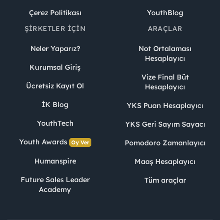
Çerez Politikası
YouthBlog
ŞIRKETLER İÇIN
ARAÇLAR
Neler Yaparız?
Not Ortalaması
Hesaplayıcı
Kurumsal Giriş
Vize Final Büt
Ücretsiz Kayıt Ol
Hesaplayıcı
İK Blog
YKS Puan Hesaplayıcı
YouthTech
YKS Geri Sayım Sayacı
Youth Awards
Pomodoro Zamanlayıcı
Oy Ver
Humanspire
Maaş Hesaplayıcı
Future Sales Leader
Tüm araçlar
Academy