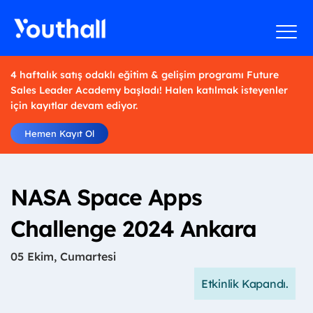
4 haftalık satış odaklı eğitim & gelişim programı Future
Sales Leader Academy başladı! Halen katılmak isteyenler
için kayıtlar devam ediyor.
Hemen Kayıt Ol
NASA Space Apps
Challenge 2024 Ankara
05 Ekim, Cumartesi
Etkinlik Kapandı.