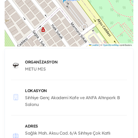
Leaflet
|
©
OpenStreetMap
contributors
ORGANIZASYON
METU MIS
LOKASYON
Sıhhiye Genç Akademi Kafe ve ANFA Altınpark B
Salonu
ADRES
Sağlık Mah. Aksu Cad. 6/A Sıhhıye Çok Katlı