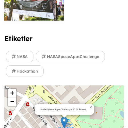
Etiketler
NASA
NASASpaceAppsChallenge
Hackathon
+
−
×
NASA Space Apps Challenge 2024 Ankara