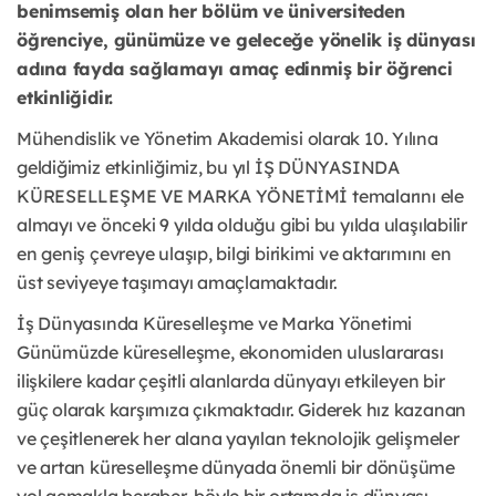
benimsemiş olan her bölüm ve üniversiteden
öğrenciye, günümüze ve geleceğe yönelik iş dünyası
adına fayda sağlamayı amaç edinmiş bir öğrenci
etkinliğidir.
Mühendislik ve Yönetim Akademisi olarak 10. Yılına
geldiğimiz etkinliğimiz, bu yıl İŞ DÜNYASINDA
KÜRESELLEŞME VE MARKA YÖNETİMİ temalarını ele
almayı ve önceki 9 yılda olduğu gibi bu yılda ulaşılabilir
en geniş çevreye ulaşıp, bilgi birikimi ve aktarımını en
üst seviyeye taşımayı amaçlamaktadır.
İş Dünyasında Küreselleşme ve Marka Yönetimi
Günümüzde küreselleşme, ekonomiden uluslararası
ilişkilere kadar çeşitli alanlarda dünyayı etkileyen bir
güç olarak karşımıza çıkmaktadır. Giderek hız kazanan
ve çeşitlenerek her alana yayılan teknolojik gelişmeler
ve artan küreselleşme dünyada önemli bir dönüşüme
yol açmakla beraber, böyle bir ortamda iş dünyası