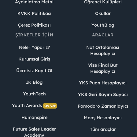
Aydınlatma Metni
Öğrenci Kulüpleri
KVKK Politikası
Okullar
Çerez Politikası
YouthBlog
ŞIRKETLER İÇIN
ARAÇLAR
Neler Yaparız?
Not Ortalaması
Hesaplayıcı
Kurumsal Giriş
Vize Final Büt
Ücretsiz Kayıt Ol
Hesaplayıcı
İK Blog
YKS Puan Hesaplayıcı
YouthTech
YKS Geri Sayım Sayacı
Youth Awards
Pomodoro Zamanlayıcı
Oy Ver
Humanspire
Maaş Hesaplayıcı
Future Sales Leader
Tüm araçlar
Academy