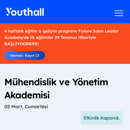
4 haftalık eğitim & gelişim programı Future Sales Leader
Academy'de ilk eğitimler 29 Temmuz itibariyle
BAŞLIYOORRRR!
Hemen Kayıt Ol
Mühendislik ve Yönetim
Akademisi
05 Mart, Cumartesi
Etkinlik Kapandı.