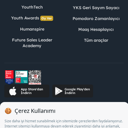
YouthTech
YKS Geri Sayım Sayacı
Youth Awards
Pomodoro Zamanlayıcı
Oy Ver
Humanspire
Maaş Hesaplayıcı
Future Sales Leader
Tüm araçlar
Academy
STJ İnsan Kaynakları Bilişim ve Danışmanlık A.Ş. Özel İstihdam
Bürosu Olarak 13/05/2025 - 12/05/2028 tarihleri arasında
faaliyette bulunmak üzere, Türkiye İş Kurumu tarafından