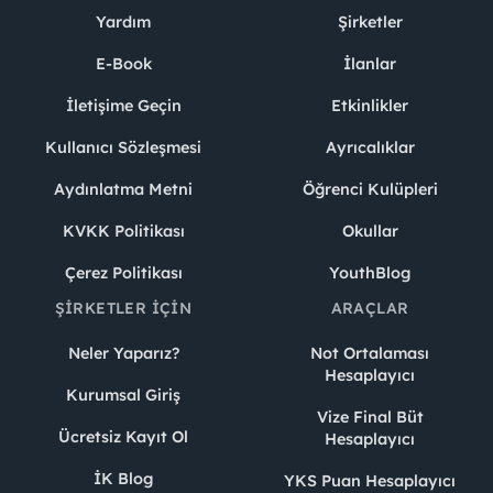
Yardım
Şirketler
E-Book
İlanlar
İletişime Geçin
Etkinlikler
Kullanıcı Sözleşmesi
Ayrıcalıklar
Aydınlatma Metni
Öğrenci Kulüpleri
KVKK Politikası
Okullar
Çerez Politikası
YouthBlog
ŞIRKETLER İÇIN
ARAÇLAR
Neler Yaparız?
Not Ortalaması
Hesaplayıcı
Kurumsal Giriş
Vize Final Büt
Ücretsiz Kayıt Ol
Hesaplayıcı
İK Blog
YKS Puan Hesaplayıcı