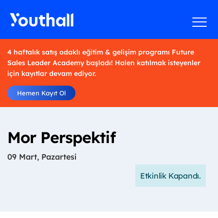
4 haftalık satış odaklı eğitim & gelişim programı Future
Sales Leader Academy başladı! Halen katılmak isteyenler
için kayıtlar devam ediyor.
Hemen Kayıt Ol
Mor Perspektif
09 Mart, Pazartesi
Etkinlik Kapandı.