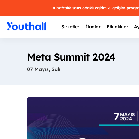
4 haftalık satış odaklı eğitim & gelişim prog
Şirketler
İlanlar
Etkinlikler
Ay
Meta Summit 2024
07 Mayıs, Salı
Y
29 