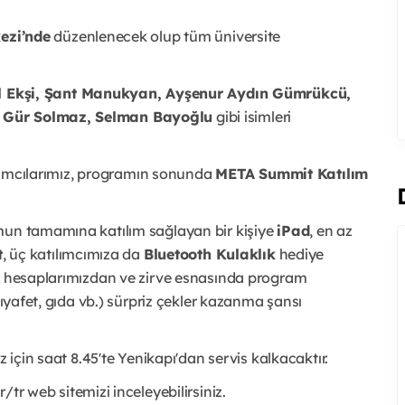
ezi’nde
düzenlenecek olup tüm üniversite
al Ekşi, Şant Manukyan, Ayşenur Aydın Gümrükcü,
n Gür Solmaz, Selman Bayoğlu
gibi isimleri
tılımcılarımız, programın sonunda
META Summit Katılım
mun tamamına katılım sağlayan bir kişiye
iPad
, en az
t
, üç katılımcımıza da
Bluetooth Kulaklık
hediye
ya hesaplarımızdan ve zirve esnasında program
kıyafet, gıda vb.) sürpriz çekler kazanma şansı
z için saat 8.45'te Yenikapı'dan servis kalkacaktır.
tr web sitemizi inceleyebilirsiniz.