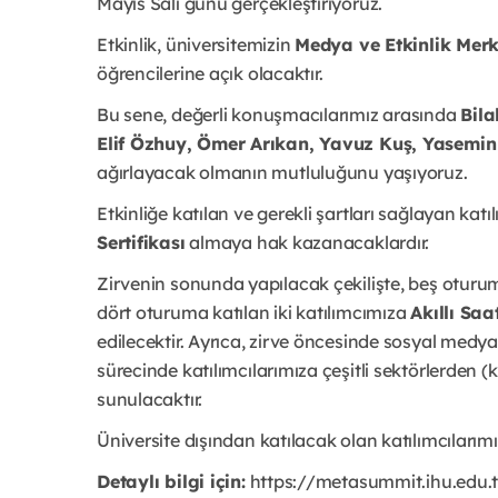
Mayıs Salı günü gerçekleştiriyoruz.
Etkinlik, üniversitemizin
Medya ve Etkinlik Merk
öğrencilerine açık olacaktır.
Bu sene, değerli konuşmacılarımız arasında
Bil
Elif Özhuy, Ömer Arıkan, Yavuz Kuş, Yasemi
ağırlayacak olmanın mutluluğunu yaşıyoruz.
Etkinliğe katılan ve gerekli şartları sağlayan ka
Sertifikası
almaya hak kazanacaklardır.
Zirvenin sonunda yapılacak çekilişte, beş oturu
dört oturuma katılan iki katılımcımıza
Akıllı Saa
edilecektir. Ayrıca, zirve öncesinde sosyal med
sürecinde katılımcılarımıza çeşitli sektörlerden (
sunulacaktır.
Üniversite dışından katılacak olan katılımcılarımı
Detaylı bilgi için:
https://metasummit.ihu.edu.tr/