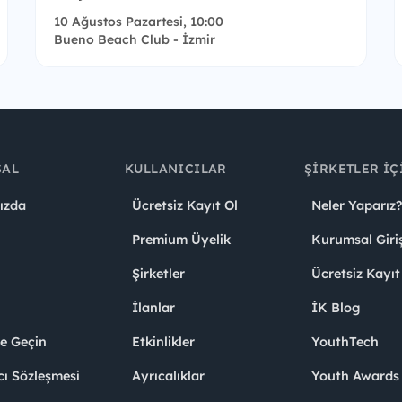
10 Ağustos Pazartesi, 10:00
Bueno Beach Club - İzmir
SAL
KULLANICILAR
ŞIRKETLER İÇ
ızda
Ücretsiz Kayıt Ol
Neler Yaparız?
Premium Üyelik
Kurumsal Giri
Şirketler
Ücretsiz Kayıt
İlanlar
İK Blog
me Geçin
Etkinlikler
YouthTech
cı Sözleşmesi
Ayrıcalıklar
Youth Award