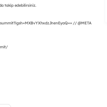
 takip edebilirsiniz.
a.summit?igsh=MXBvYXhxdzJnenEyaQ== // @META
mit/