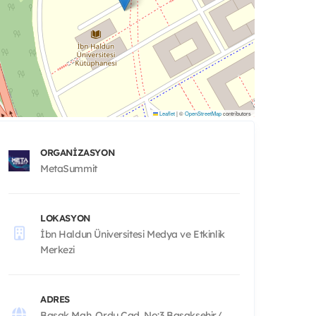
Leaflet
|
©
OpenStreetMap
contributors
ORGANIZASYON
MetaSummit
LOKASYON
İbn Haldun Üniversitesi Medya ve Etkinlik
Merkezi
ADRES
Başak Mah. Ordu Cad. No:3 Başakşehir/