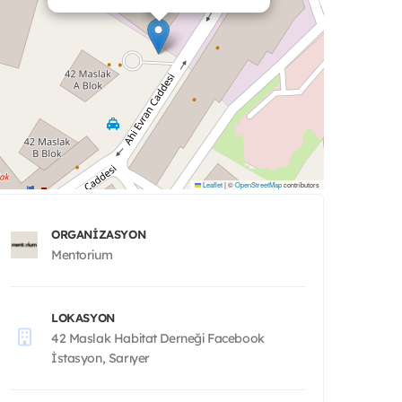
Leaflet
|
©
OpenStreetMap
contributors
ORGANIZASYON
Mentorium
LOKASYON
42 Maslak Habitat Derneği Facebook
İstasyon, Sarıyer