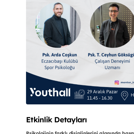
Etkinlik Detayları
Psikolojinin farklı disiplinlerini alanında baş