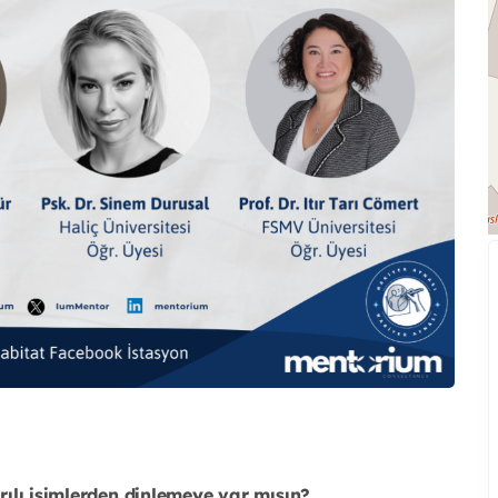
arılı isimlerden dinlemeye var mısın?