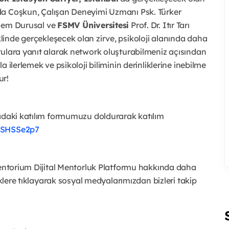
a Coşkun, Çalışan Deneyimi Uzmanı Psk. Türker
inem Durusal ve
FSMV Üniversitesi
Prof. Dr. Itır Tarı
linde gerçekleşecek olan zirve, psikoloji alanında daha
rulara yanıt alarak network oluşturabilmeniz açısından
 ilerlemek ve psikoloji biliminin derinliklerine inebilme
ur!
radaki katılım formumuzu doldurarak katılım
mSHSSe2p7
 Mentorium Dijital Mentorluk Platformu hakkında daha
nklere tıklayarak sosyal medyalarımızdan bizleri takip