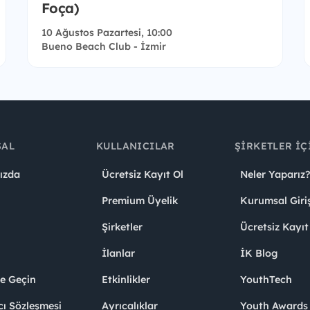
Foça)
10 Ağustos Pazartesi, 10:00
Bueno Beach Club - İzmir
SAL
KULLANICILAR
ŞIRKETLER İÇ
ızda
Ücretsiz Kayıt Ol
Neler Yaparız?
Premium Üyelik
Kurumsal Giri
Şirketler
Ücretsiz Kayıt
İlanlar
İK Blog
me Geçin
Etkinlikler
YouthTech
cı Sözleşmesi
Ayrıcalıklar
Youth Award