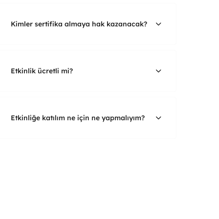
Kimler sertifika almaya hak kazanacak?
Etkinlik ücretli mi?
Etkinliğe katılım ne için ne yapmalıyım?