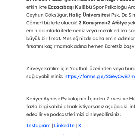
etkinlikte
Eczacıbaşı
Kulübü
Spor Psikoloğu Ard
Ceyhun Göksügür,
Haliç Üniversitesi
Psk. Dr. S
Cömert bizlerle olacak!
2 Konuşma+2 Atölye
şek
emin adımlarla ilerlemeniz veya merak edilen so
büyük bir fırsat. Mesleğinizde daha emin adımlarla
fırsatını kaçırmamak adına hemen ücretsiz başv
Zirveye katılım için Youthall üzerinden veya bu
sağlayabilirsiniz:
https://forms.gle/2GeyCwB7
Kariyer Aynası: Psikolojinin İçinden Zirvesi ve
fazla bilgi sahibi olmak istiyorsanız aşağıdaki li
edebilir ve podcastlerimizi dinleyebilirsiniz:
Instagram
|
LinkedIn
|
X