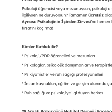
Psikoloji öğrencisi veya mezunuysan, psikoloji a
ilgiliysen ne duruyorsun? Tamamen
ücretsiz
ola
Aynası: Psikolojinin İçinden
Zirvesi
'ne hemen 
fırsatını kaçırma!
Kimler Katılabilir?
* Psikoloji/PDR öğrencileri ve mezunları
* Psikologlar, psikolojik danışmanlar ve terapistle
* Psikiyatristler ve ruh sağlığı profesyonelleri
* İnsan kaynakları, eğitim ve gelişim alanında ça
* Ruh sağlığı ve psikolojiye ilgi duyan herkes
29 Aralık Pazar
günü
Habitat Derneği Faceboo