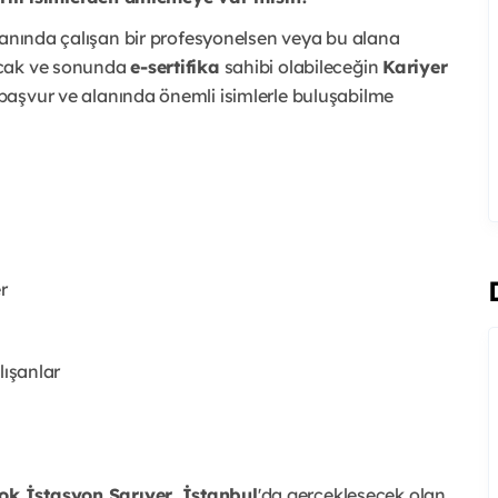
lanında çalışan bir profesyonelsen veya bu alana
cak ve sonunda
e-sertifika
sahibi olabileceğin
Kariyer
başvur ve alanında önemli isimlerle buluşabilme
r
lışanlar
k İstasyon Sarıyer, İstanbul
'da gerçekleşecek olan