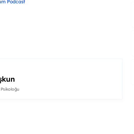
um Podcast
şkun
 Psikoloğu