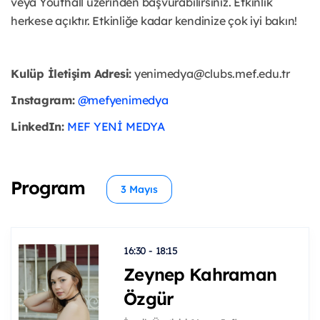
veya Youthall üzerinden başvurabilirsiniz. Etkinlik
herkese açıktır. Etkinliğe kadar kendinize çok iyi bakın!
Kulüp İletişim Adresi:
yenimedya@clubs.mef.edu.tr
Instagram:
@mefyenimedya
LinkedIn:
MEF YENİ MEDYA
Program
3 Mayıs
16:30 - 18:15
Zeynep Kahraman
Özgür