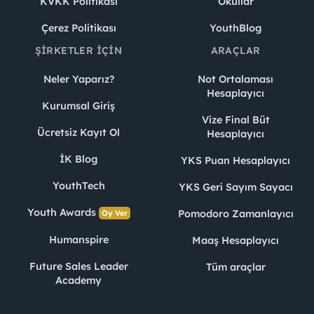
KVKK Politikası
Okullar
Çerez Politikası
YouthBlog
ŞIRKETLER İÇIN
ARAÇLAR
Neler Yaparız?
Not Ortalaması
Hesaplayıcı
Kurumsal Giriş
Vize Final Büt
Ücretsiz Kayıt Ol
Hesaplayıcı
İK Blog
YKS Puan Hesaplayıcı
YouthTech
YKS Geri Sayım Sayacı
Youth Awards
Pomodoro Zamanlayıcı
Oy Ver
Humanspire
Maaş Hesaplayıcı
Future Sales Leader
Tüm araçlar
Academy