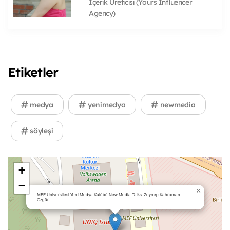
İçerik Üreticisi (Yours Influencer
Agency)
Etiketler
medya
yenimedya
newmedia
söyleşi
+
−
×
MEF Üniversitesi Yeni Medya Kulübü New Media Talks: Zeynep Kahraman
Özgür