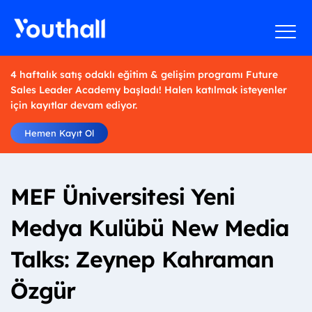
4 haftalık satış odaklı eğitim & gelişim programı Future
Sales Leader Academy başladı! Halen katılmak isteyenler
için kayıtlar devam ediyor.
Hemen Kayıt Ol
MEF Üniversitesi Yeni
Medya Kulübü New Media
Talks: Zeynep Kahraman
Özgür