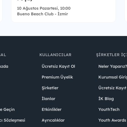
10 Ağustos Pazartesi, 10:00
Bueno Beach Club - İzmir
SAL
KULLANICILAR
ŞIRKETLER İÇ
ızda
Ücretsiz Kayıt Ol
Neler Yaparız?
Premium Üyelik
Kurumsal Giri
Şirketler
Ücretsiz Kayıt
İlanlar
İK Blog
me Geçin
Etkinlikler
YouthTech
cı Sözleşmesi
Ayrıcalıklar
Youth Award