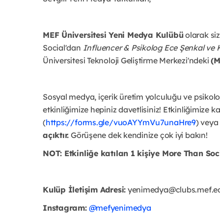
MEF Üniversitesi Yeni Medya Kulübü
olarak siz
Social'dan
Influencer & Psikolog Ece Şenkal ve K
Üniversitesi Teknoloji Geliştirme Merkezi'ndeki
(
Sosyal medya, içerik üretim yolculuğu ve psikol
etkinliğimize hepiniz davetlisiniz!
Etkinliğimize k
(
https://forms.gle/vuoAYYmVu7unaHre9
) veya
açıktır.
Görüşene dek kendinize çok iyi bakın!
NOT: Etkinliğe katılan 1 kişiye More Than Soc
Kulüp İletişim Adresi:
yenimedya@clubs.mef.ed
Instagram:
@mefyenimedya