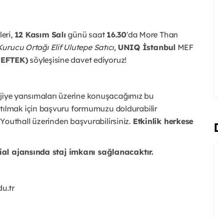
leri,
12 Kasım Salı
günü saat
16.30
'da More Than
urucu Ortağı Elif Ulutepe Satıcı
,
UNIQ İstanbul
MEF
MEFTEK)
söyleşisine davet ediyoruz!
ojiye yansımaları üzerine konuşacağımız bu
atılmak için başvuru formumuzu doldurabilir
 Youthall üzerinden başvurabilirsiniz.
Etkinlik herkese
ial ajansında staj imkanı sağlanacaktır.
u.tr