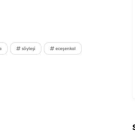
a
söyleşi
eceşenkal