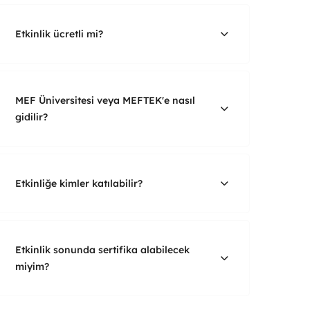
Etkinlik ücretli mi?
MEF Üniversitesi veya MEFTEK'e nasıl
gidilir?
Etkinliğe kimler katılabilir?
Etkinlik sonunda sertifika alabilecek
miyim?