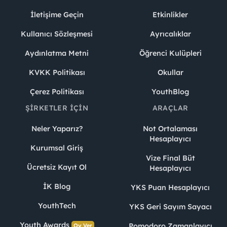
İletişime Geçin
Etkinlikler
Kullanıcı Sözleşmesi
Ayrıcalıklar
Aydınlatma Metni
Öğrenci Kulüpleri
KVKK Politikası
Okullar
Çerez Politikası
YouthBlog
ŞIRKETLER İÇIN
ARAÇLAR
Neler Yaparız?
Not Ortalaması
Hesaplayıcı
Kurumsal Giriş
Vize Final Büt
Ücretsiz Kayıt Ol
Hesaplayıcı
İK Blog
YKS Puan Hesaplayıcı
YouthTech
YKS Geri Sayım Sayacı
Youth Awards
Pomodoro Zamanlayıcı
Oy Ver