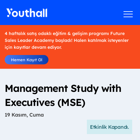
4 haftalık satış odaklı eğitim & gelişim programı Future
Sales Leader Academy başladı! Halen katılmak isteyenler
için kayıtlar devam ediyor.
Hemen Kayıt Ol
Management Study with
Executives (MSE)
19 Kasım, Cuma
Etkinlik Kapandı.