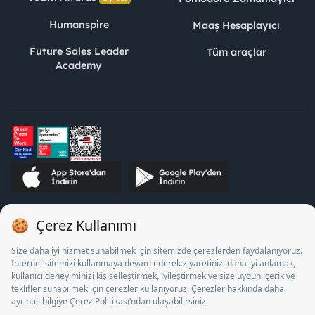
Humanspire
Maaş Hesaplayıcı
Future Sales Leader
Tüm araçlar
Academy
STJ İnsan Kaynakları Bilişim ve Danışmanlık A.Ş. Özel İstihdam
Bürosu Olarak 13/05/2025 - 12/05/2028 tarihleri arasında
faaliyette bulunmak üzere, Türkiye İş Kurumu tarafından
18/04/2025 tarih ve 18095710 sayılı karar uyarınca 1078 nolu
belge ile faaliyet göstermektedir. 4904 sayılı kanun uyarınca iş
arayanlardan ücret alınması yasaktır.