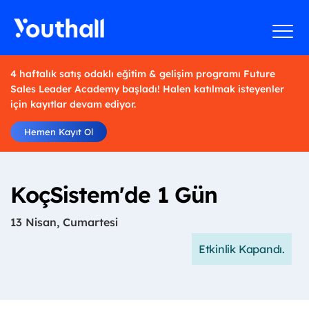
4 haftalık satış odaklı eğitim & gelişim programı Future
Sales Leader Academy başladı! Halen katılmak isteyenler
için kayıtlar devam ediyor.
Hemen Kayıt Ol
KoçSistem'de 1 Gün
13 Nisan, Cumartesi
Etkinlik Kapandı.