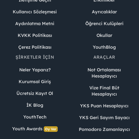
İletişime Geçin
Etkinlikler
Kullanıcı Sözleşmesi
Ayrıcalıklar
Aydınlatma Metni
Öğrenci Kulüpleri
KVKK Politikası
Okullar
Çerez Politikası
YouthBlog
ŞIRKETLER İÇIN
ARAÇLAR
Neler Yaparız?
Not Ortalaması
Hesaplayıcı
Kurumsal Giriş
Vize Final Büt
Ücretsiz Kayıt Ol
Hesaplayıcı
İK Blog
YKS Puan Hesaplayıcı
YouthTech
YKS Geri Sayım Sayacı
Youth Awards
Pomodoro Zamanlayıcı
Oy Ver