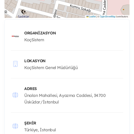
Leaflet
|
©
OpenStreetMap
contributors
ORGANIZASYON
KoçSistem
LOKASYON
KoçSistem Genel Müdürlüğü
ADRES
Ünalan Mahallesi, Ayazma Caddesi, 34700
Üsküdar/İstanbul
ŞEHIR
Türkiye, İstanbul