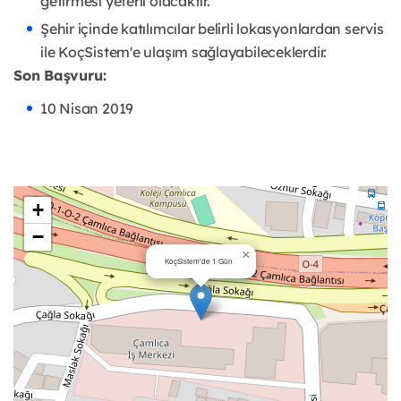
getirmesi yeterli olacaktır.
Şehir içinde katılımcılar belirli lokasyonlardan servis
ile KoçSistem'e ulaşım sağlayabileceklerdir.
Son Başvuru:
10 Nisan 2019
+
−
×
KoçSistem'de 1 Gün