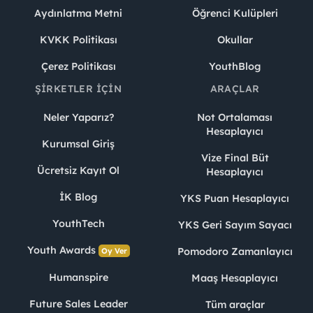
Aydınlatma Metni
Öğrenci Kulüpleri
KVKK Politikası
Okullar
Çerez Politikası
YouthBlog
ŞIRKETLER İÇIN
ARAÇLAR
Neler Yaparız?
Not Ortalaması
Hesaplayıcı
Kurumsal Giriş
Vize Final Büt
Ücretsiz Kayıt Ol
Hesaplayıcı
İK Blog
YKS Puan Hesaplayıcı
YouthTech
YKS Geri Sayım Sayacı
Youth Awards
Pomodoro Zamanlayıcı
Oy Ver
Humanspire
Maaş Hesaplayıcı
Future Sales Leader
Tüm araçlar