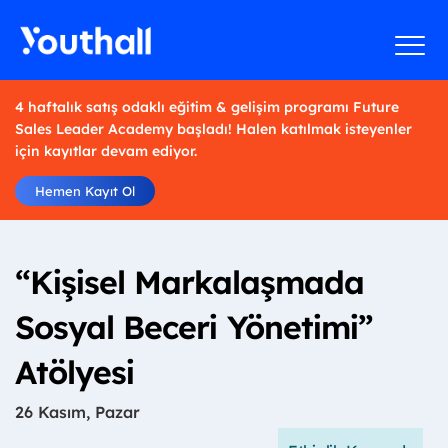
4 haftalık satış odaklı eğitim & gelişim programı Future
Sales Leader Academy başladı! Halen katılmak isteyenler
için kayıtlar devam ediyor.
Hemen Kayıt Ol
“Kişisel Markalaşmada
Sosyal Beceri Yönetimi”
Atölyesi
26 Kasım, Pazar