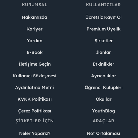
KURUMSAL
KULLANICILAR
Hakkımızda
Ücretsiz Kayıt Ol
Kariyer
Premium Üyelik
Yardım
Şirketler
E-Book
İlanlar
İletişime Geçin
Etkinlikler
Kullanıcı Sözleşmesi
Ayrıcalıklar
Aydınlatma Metni
Öğrenci Kulüpleri
KVKK Politikası
Okullar
Çerez Politikası
YouthBlog
ŞIRKETLER İÇIN
ARAÇLAR
Neler Yaparız?
Not Ortalaması