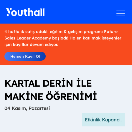
4 haftalık satış odaklı eğitim & gelişim programı Future
Sales Leader Academy başladı! Halen katılmak isteyenler
için kayıtlar devam ediyor.
Hemen Kayıt Ol
KARTAL DERİN İLE
MAKİNE ÖĞRENİMİ
04 Kasım, Pazartesi
Etkinlik Kapandı.