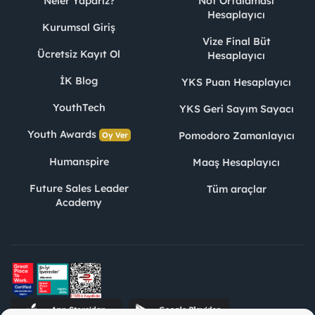
Neler Yaparız?
Not Ortalaması
Hesaplayıcı
Kurumsal Giriş
Vize Final Büt
Ücretsiz Kayıt Ol
Hesaplayıcı
İK Blog
YKS Puan Hesaplayıcı
YouthTech
YKS Geri Sayım Sayacı
Youth Awards
Pomodoro Zamanlayıcı
Oy Ver
Humanspire
Maaş Hesaplayıcı
Future Sales Leader
Tüm araçlar
Academy