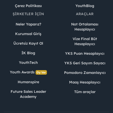
Çerez Politikası
YouthBlog
ŞIRKETLER İÇIN
ARAÇLAR
Neler Yaparız?
Not Ortalaması
Hesaplayıcı
Kurumsal Giriş
Vize Final Büt
Ücretsiz Kayıt Ol
Hesaplayıcı
İK Blog
YKS Puan Hesaplayıcı
YouthTech
YKS Geri Sayım Sayacı
Youth Awards
Pomodoro Zamanlayıcı
Oy Ver
Humanspire
Maaş Hesaplayıcı
Future Sales Leader
Tüm araçlar
Academy