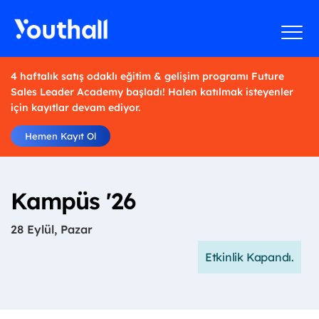
4 haftalık satış odaklı eğitim & gelişim programı Future
Sales Leader Academy başladı! Halen katılmak isteyenler
için kayıtlar devam ediyor.
Hemen Kayıt Ol
Kampüs '26
28 Eylül, Pazar
Etkinlik Kapandı.