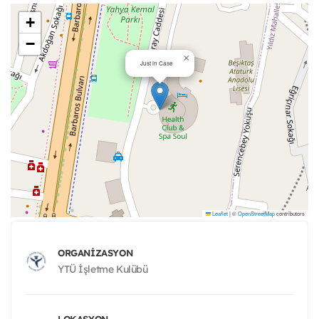
+
−
×
Just in Case
Leaflet
|
©
OpenStreetMap
contributors
ORGANIZASYON
YTÜ İşletme Kulübü
LOKASYON