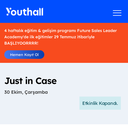
4 haftalık eğitim & gelişim programı Future Sales Leader
Academy'de ilk eğitimler 29 Temmuz itibariyle
BAŞLIYOORRRR!
Hemen Kayıt Ol
Just in Case
30 Ekim, Çarşamba
Etkinlik Kapandı.