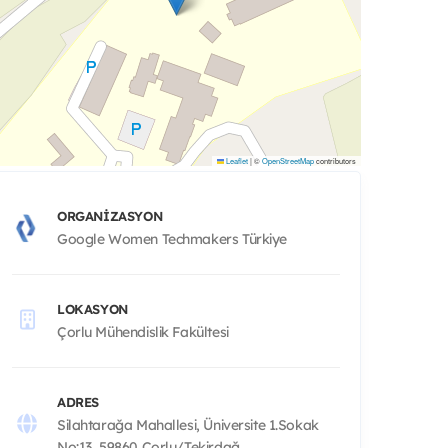
Leaflet
|
©
OpenStreetMap
contributors
ORGANIZASYON
Google Women Techmakers Türkiye
LOKASYON
Çorlu Mühendislik Fakültesi
ADRES
Silahtarağa Mahallesi, Üniversite 1.Sokak
No:13, 59860 Çorlu/Tekirdağ