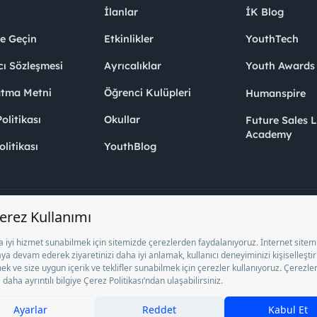
İlanlar
İK Blog
me Geçin
Etkinlikler
YouthTech
cı Sözleşmesi
Ayrıcalıklar
Youth Award
atma Metni
Öğrenci Kulüpleri
Humanspire
litikası
Okullar
Future Sales 
Academy
olitikası
YouthBlog
el İstihdam Bürosu Olarak 13/05/2025 - 12/05/2028 tarihleri arasında faaliy
ge ile faaliyet göstermektedir. 4904 sayılı kanun uyarınca iş arayanlardan ücre