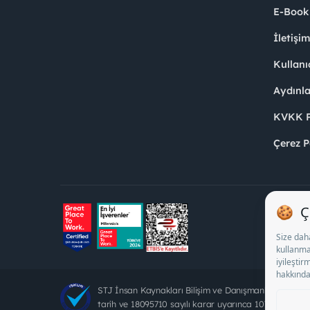
E-Book
İletişi
Kullanı
Aydınl
KVKK Po
Çerez P
STJ İnsan Kaynakları Bilişim ve Danışmanlık A.Ş. Öz
tarih ve 18095710 sayılı karar uyarınca 1078 nolu bel