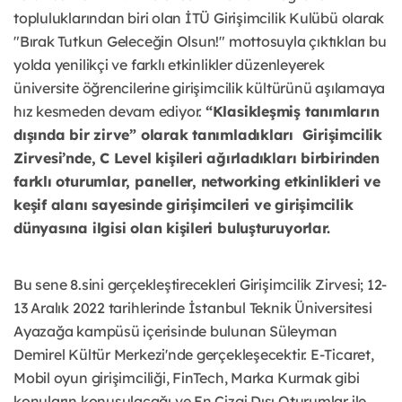
topluluklarından biri olan İTÜ Girişimcilik Kulübü olarak
"Bırak Tutkun Geleceğin Olsun!" mottosuyla çıktıkları bu
yolda yenilikçi ve farklı etkinlikler düzenleyerek
üniversite öğrencilerine girişimcilik kültürünü aşılamaya
hız kesmeden devam ediyor.
“Klasikleşmiş tanımların
dışında bir zirve” olarak tanımladıkları Girişimcilik
Zirvesi’nde, C Level kişileri ağırladıkları birbirinden
farklı oturumlar, paneller, networking etkinlikleri ve
keşif alanı sayesinde girişimcileri ve girişimcilik
dünyasına ilgisi olan kişileri buluşturuyorlar.
Bu sene 8.sini gerçekleştirecekleri Girişimcilik Zirvesi; 12-
13 Aralık 2022 tarihlerinde İstanbul Teknik Üniversitesi
Ayazağa kampüsü içerisinde bulunan Süleyman
Demirel Kültür Merkezi'nde gerçekleşecektir. E-Ticaret,
Mobil oyun girişimciliği, FinTech, Marka Kurmak gibi
konuların konuşulacağı ve En Çizgi Dışı Oturumlar ile