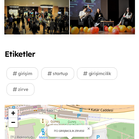
Etiketler
girişim
startup
girişimcilik
zirve
+
−
×
İTÜ GİRİŞİMCİLİK ZİRVESİ