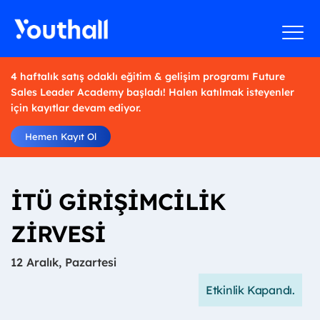
4 haftalık satış odaklı eğitim & gelişim programı Future
Sales Leader Academy başladı! Halen katılmak isteyenler
için kayıtlar devam ediyor.
Hemen Kayıt Ol
İTÜ GİRİŞİMCİLİK
ZİRVESİ
12 Aralık, Pazartesi
Etkinlik Kapandı.