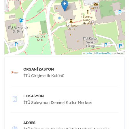
Leaflet
|
©
OpenStreetMap
contributors
ORGANIZASYON
İTÜ Girişimcilik Kulübü
LOKASYON
İTÜ Süleyman Demirel Kültür Merkezi
ADRES