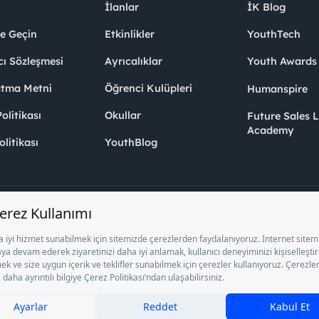
İlanlar
İK Blog
me Geçin
Etkinlikler
YouthTech
cı Sözleşmesi
Ayrıcalıklar
Youth Award
atma Metni
Öğrenci Kulüpleri
Humanspire
litikası
Okullar
Future Sales 
Academy
olitikası
YouthBlog
el İstihdam Bürosu Olarak 13/05/2025 - 12/05/2028 tarihleri arasında faaliy
ge ile faaliyet göstermektedir. 4904 sayılı kanun uyarınca iş arayanlardan ücre