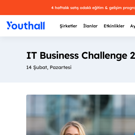
4 haftalık satış odaklı eğitim & gelişim prog
Şirketler
İlanlar
Etkinlikler
Ay
IT Business Challenge 
14 Şubat, Pazartesi
Y
29 