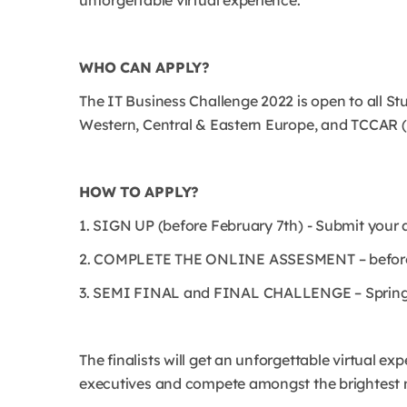
unforgettable virtual experience.
WHO CAN APPLY?
The IT Business Challenge 2022 is open to all St
Western, Central & Eastern Europe, and TCCAR (
HOW TO APPLY?
1. SIGN UP (before February 7th) - Submit your 
2. COMPLETE THE ONLINE ASSESMENT – before Fe
3. SEMI FINAL and FINAL CHALLENGE – Spring
The ﬁnalists will get an unforgettable virtual ex
executives and compete amongst the brightest 