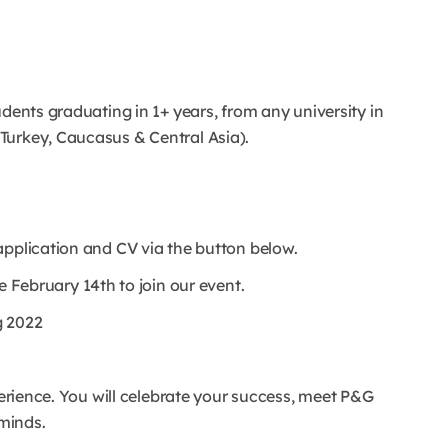
udents graduating in 1+ years, from any university in
Turkey, Caucasus & Central Asia).
application and CV via the button below.
bruary 14th to join our event.
 2022
perience. You will celebrate your success, meet P&G
minds.