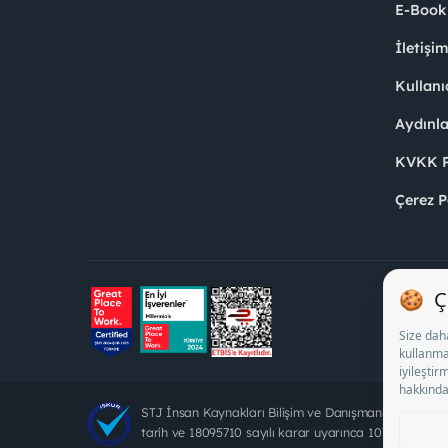
E-Book
İletişi
Kullanı
Aydınl
KVKK Po
Çerez P
STJ İnsan Kaynakları Bilişim ve Danışmanlık A.Ş. Öz
tarih ve 18095710 sayılı karar uyarınca 1078 nolu bel