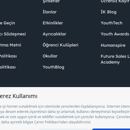
Şirketler
Ücretsiz Kayıt
İlanlar
İK Blog
me Geçin
Etkinlikler
YouthTech
cı Sözleşmesi
Ayrıcalıklar
Youth Award
atma Metni
Öğrenci Kulüpleri
Humanspire
litikası
Okullar
Future Sales 
Academy
olitikası
YouthBlog
el İstihdam Bürosu Olarak 13/05/2025 - 12/05/2028 tarihleri arasında faaliy