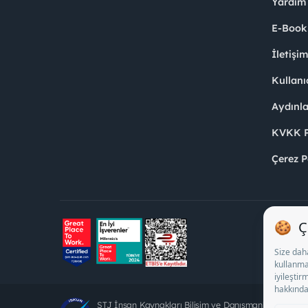
Yardım
E-Book
İletişi
Kullanı
Aydınl
KVKK Po
Çerez P
STJ İnsan Kaynakları Bilişim ve Danışmanlık A.Ş. Öz