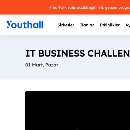
4 haftalık satış odaklı eğitim & gelişim prog
Şirketler
İlanlar
Etkinlikler
Ay
IT BUSINESS CHALLEN
01 Mart, Pazar
Y
29 