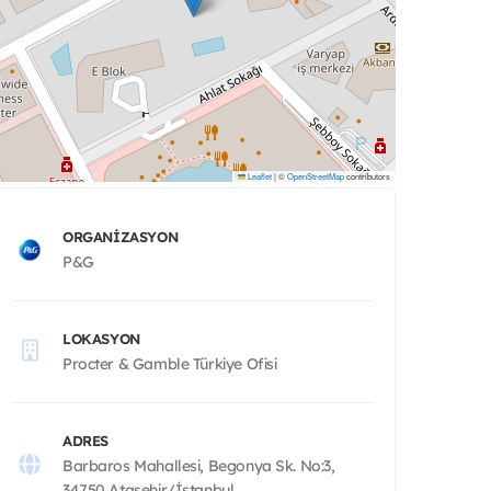
Leaflet
|
©
OpenStreetMap
contributors
ORGANIZASYON
P&G
LOKASYON
Procter & Gamble Türkiye Ofisi
ADRES
Barbaros Mahallesi, Begonya Sk. No:3,
34750 Ataşehir/İstanbul