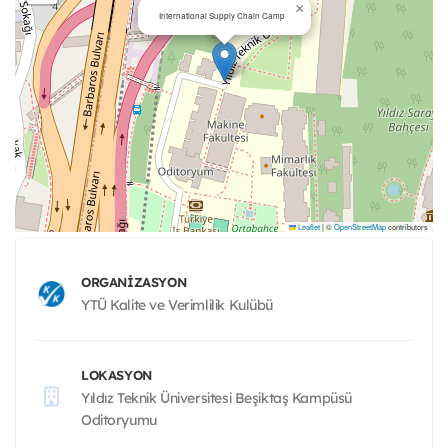
×
International Supply Chain Camp
Leaflet
|
©
OpenStreetMap
contributors
ORGANIZASYON
YTÜ Kalite ve Verimlilik Kulübü
LOKASYON
Yıldız Teknik Üniversitesi Beşiktaş Kampüsü
Oditoryumu