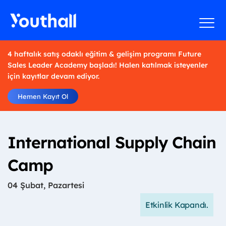
4 haftalık satış odaklı eğitim & gelişim programı Future
Sales Leader Academy başladı! Halen katılmak isteyenler
için kayıtlar devam ediyor.
Hemen Kayıt Ol
International Supply Chain
Camp
04 Şubat, Pazartesi
Etkinlik Kapandı.