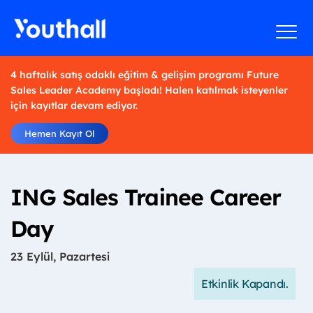
4 haftalık satış odaklı eğitim & gelişim programı Future
Sales Leader Academy başladı! Halen katılmak isteyenler
için kayıtlar devam ediyor.
Hemen Kayıt Ol
ING Sales Trainee Career
Day
23 Eylül, Pazartesi
Etkinlik Kapandı.