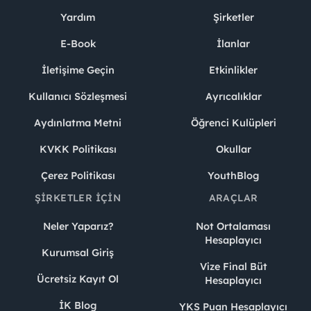
Yardım
Şirketler
E-Book
İlanlar
İletişime Geçin
Etkinlikler
Kullanıcı Sözleşmesi
Ayrıcalıklar
Aydınlatma Metni
Öğrenci Kulüpleri
KVKK Politikası
Okullar
Çerez Politikası
YouthBlog
ŞIRKETLER İÇIN
ARAÇLAR
Neler Yaparız?
Not Ortalaması
Hesaplayıcı
Kurumsal Giriş
Vize Final Büt
Ücretsiz Kayıt Ol
Hesaplayıcı
İK Blog
YKS Puan Hesaplayıcı