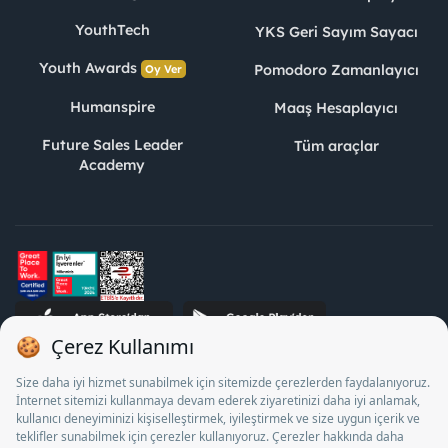
YouthTech
YKS Geri Sayım Sayacı
Youth Awards
Pomodoro Zamanlayıcı
Oy Ver
Humanspire
Maaş Hesaplayıcı
Future Sales Leader
Tüm araçlar
Academy
STJ İnsan Kaynakları Bilişim ve Danışmanlık A.Ş. Özel İstihdam
Bürosu Olarak 13/05/2025 - 12/05/2028 tarihleri arasında
faaliyette bulunmak üzere, Türkiye İş Kurumu tarafından