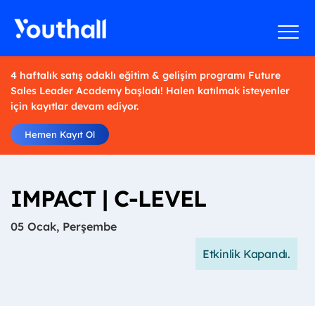
4 haftalık satış odaklı eğitim & gelişim programı Future
Sales Leader Academy başladı! Halen katılmak isteyenler
için kayıtlar devam ediyor.
Hemen Kayıt Ol
IMPACT | C-LEVEL
05 Ocak, Perşembe
Etkinlik Kapandı.