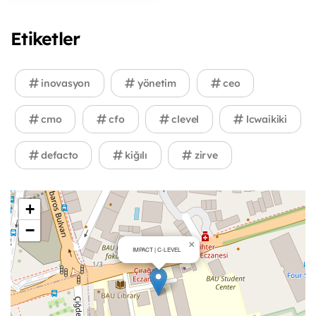
Etiketler
inovasyon
yönetim
ceo
cmo
cfo
clevel
lcwaikiki
defacto
kiğılı
zirve
+
−
×
IMPACT | C-LEVEL