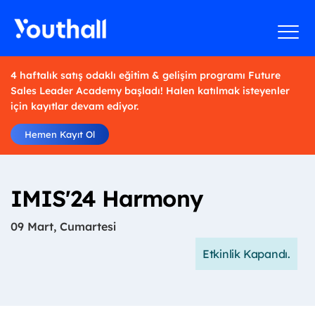
4 haftalık satış odaklı eğitim & gelişim programı Future
Sales Leader Academy başladı! Halen katılmak isteyenler
için kayıtlar devam ediyor.
Hemen Kayıt Ol
IMIS'24 Harmony
09 Mart, Cumartesi
Etkinlik Kapandı.