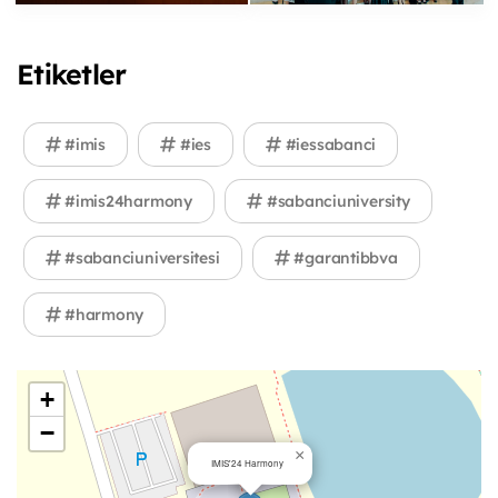
Etiketler
#imis
#ies
#iessabanci
#imis24harmony
#sabanciuniversity
#sabanciuniversitesi
#garantibbva
#harmony
+
−
×
IMIS'24 Harmony