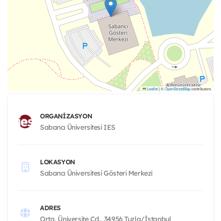
Leaflet
|
©
OpenStreetMap
contributors
ORGANIZASYON
Sabancı Üniversitesi IES
LOKASYON
Sabancı Üniversitesi Gösteri Merkezi
ADRES
Orta, Üniversite Cd., 34956 Tuzla/İstanbul