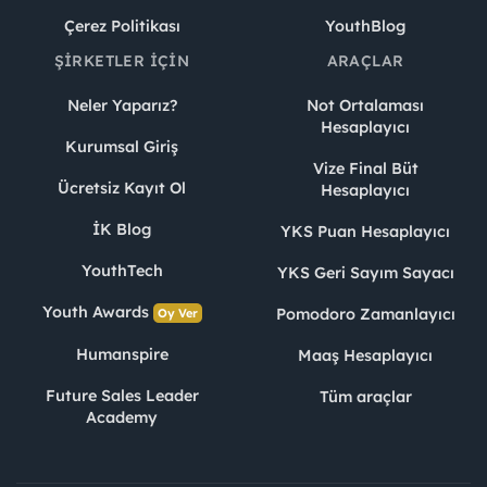
Çerez Politikası
YouthBlog
ŞIRKETLER İÇIN
ARAÇLAR
Neler Yaparız?
Not Ortalaması
Hesaplayıcı
Kurumsal Giriş
Vize Final Büt
Ücretsiz Kayıt Ol
Hesaplayıcı
İK Blog
YKS Puan Hesaplayıcı
YouthTech
YKS Geri Sayım Sayacı
Youth Awards
Pomodoro Zamanlayıcı
Oy Ver
Humanspire
Maaş Hesaplayıcı
Future Sales Leader
Tüm araçlar
Academy