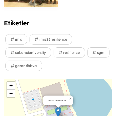
Etiketler
imis
imis23resilience
sabanciuniversity
resilience
sgm
garantibbva
+
−
×
IMIS'23 Resilience