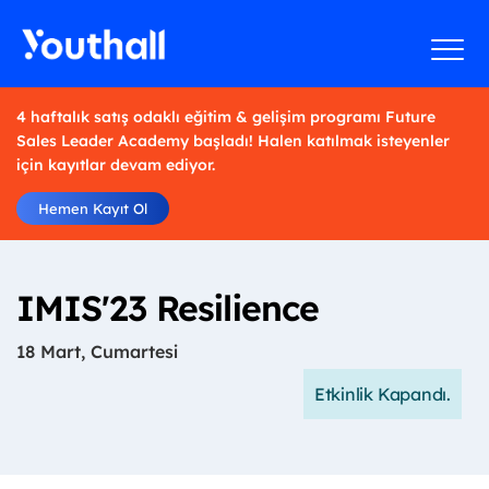
4 haftalık satış odaklı eğitim & gelişim programı Future
Sales Leader Academy başladı! Halen katılmak isteyenler
için kayıtlar devam ediyor.
Hemen Kayıt Ol
IMIS'23 Resilience
18 Mart, Cumartesi
Etkinlik Kapandı.