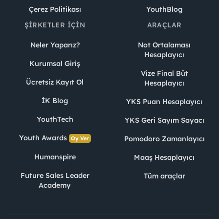
Çerez Politikası
YouthBlog
ŞIRKETLER İÇIN
ARAÇLAR
Neler Yaparız?
Not Ortalaması
Hesaplayıcı
Kurumsal Giriş
Vize Final Büt
Ücretsiz Kayıt Ol
Hesaplayıcı
İK Blog
YKS Puan Hesaplayıcı
YouthTech
YKS Geri Sayım Sayacı
Youth Awards
Pomodoro Zamanlayıcı
Oy Ver
Humanspire
Maaş Hesaplayıcı
Future Sales Leader
Tüm araçlar
Academy