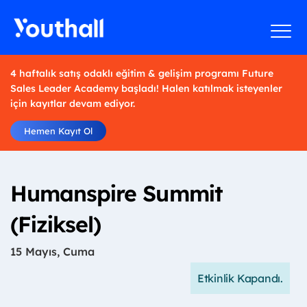
4 haftalık satış odaklı eğitim & gelişim programı Future
Sales Leader Academy başladı! Halen katılmak isteyenler
için kayıtlar devam ediyor.
Hemen Kayıt Ol
Humanspire Summit
(Fiziksel)
15 Mayıs, Cuma
Etkinlik Kapandı.