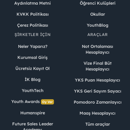
Aydınlatma Metni
Öğrenci Kulüpleri
KVKK Politikası
Okullar
Çerez Politikası
YouthBlog
ŞIRKETLER İÇIN
ARAÇLAR
Neler Yaparız?
Not Ortalaması
Hesaplayıcı
Kurumsal Giriş
Vize Final Büt
Ücretsiz Kayıt Ol
Hesaplayıcı
İK Blog
YKS Puan Hesaplayıcı
YouthTech
YKS Geri Sayım Sayacı
Youth Awards
Pomodoro Zamanlayıcı
Oy Ver
Humanspire
Maaş Hesaplayıcı
Future Sales Leader
Tüm araçlar
Academy