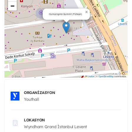
−
×
Humanspire Summit (Fiziksel)
Leaflet
|
©
OpenStreetMap
contributors
ORGANIZASYON
Youthall
LOKASYON
Wyndham Grand İstanbul Levent