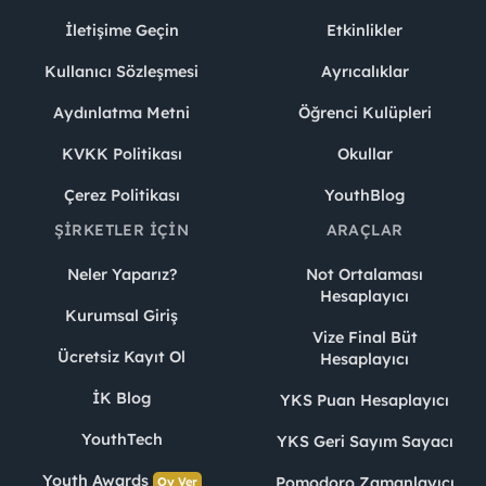
İletişime Geçin
Etkinlikler
Kullanıcı Sözleşmesi
Ayrıcalıklar
Aydınlatma Metni
Öğrenci Kulüpleri
KVKK Politikası
Okullar
Çerez Politikası
YouthBlog
ŞIRKETLER İÇIN
ARAÇLAR
Neler Yaparız?
Not Ortalaması
Hesaplayıcı
Kurumsal Giriş
Vize Final Büt
Ücretsiz Kayıt Ol
Hesaplayıcı
İK Blog
YKS Puan Hesaplayıcı
YouthTech
YKS Geri Sayım Sayacı
Youth Awards
Pomodoro Zamanlayıcı
Oy Ver