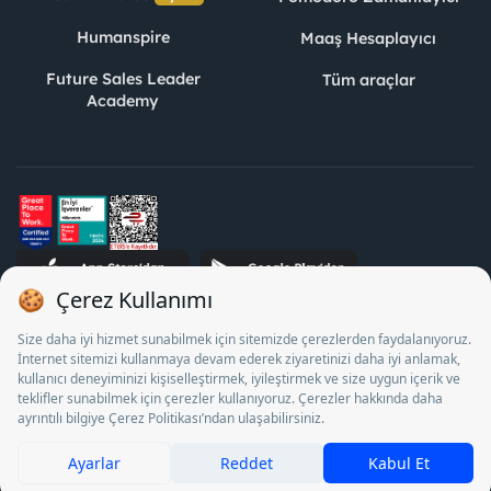
Humanspire
Maaş Hesaplayıcı
Future Sales Leader
Tüm araçlar
Academy
STJ İnsan Kaynakları Bilişim ve Danışmanlık A.Ş. Özel İstihdam
Bürosu Olarak 13/05/2025 - 12/05/2028 tarihleri arasında
faaliyette bulunmak üzere, Türkiye İş Kurumu tarafından
18/04/2025 tarih ve 18095710 sayılı karar uyarınca 1078 nolu
belge ile faaliyet göstermektedir. 4904 sayılı kanun uyarınca iş
arayanlardan ücret alınması yasaktır.