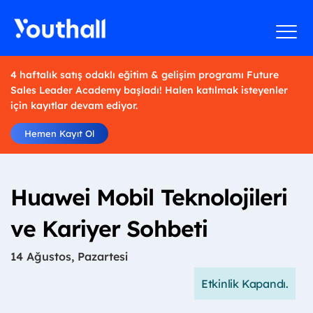
4 haftalık satış odaklı eğitim & gelişim programı Future
Sales Leader Academy başladı! Halen katılmak isteyenler
için kayıtlar devam ediyor.
Hemen Kayıt Ol
Huawei Mobil Teknolojileri
ve Kariyer Sohbeti
14 Ağustos, Pazartesi
Etkinlik Kapandı.