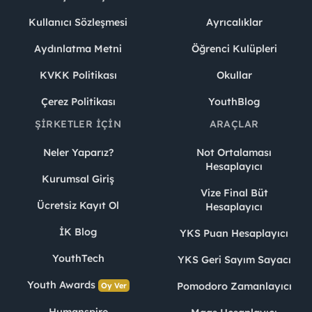
Kullanıcı Sözleşmesi
Ayrıcalıklar
Aydınlatma Metni
Öğrenci Kulüpleri
KVKK Politikası
Okullar
Çerez Politikası
YouthBlog
ŞIRKETLER İÇIN
ARAÇLAR
Neler Yaparız?
Not Ortalaması
Hesaplayıcı
Kurumsal Giriş
Vize Final Büt
Ücretsiz Kayıt Ol
Hesaplayıcı
İK Blog
YKS Puan Hesaplayıcı
YouthTech
YKS Geri Sayım Sayacı
Youth Awards
Pomodoro Zamanlayıcı
Oy Ver
Humanspire