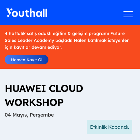
4 haftalık satış odaklı eğitim & gelişim programı Future
Sales Leader Academy başladı! Halen katılmak isteyenler
için kayıtlar devam ediyor.
Hemen Kayıt Ol
HUAWEI CLOUD
WORKSHOP
04 Mayıs, Perşembe
Etkinlik Kapandı.