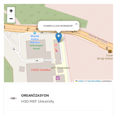
+
−
×
HUAWEI CLOUD WORKSHOP
Leaflet
|
©
OpenStreetMap
contributors
ORGANIZASYON
HSD MEF University