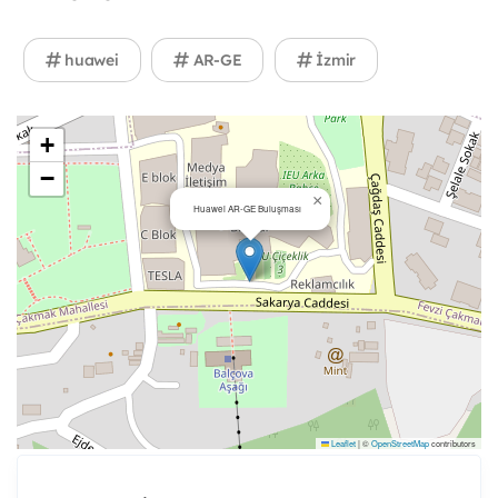
huawei
AR-GE
İzmir
+
−
×
Huawei AR-GE Buluşması
Leaflet
|
©
OpenStreetMap
contributors