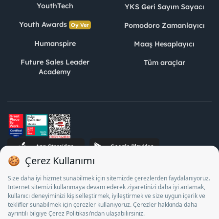
YouthTech
YKS Geri Sayım Sayacı
Youth Awards
Pomodoro Zamanlayıcı
Oy Ver
Humanspire
Maaş Hesaplayıcı
Future Sales Leader
Tüm araçlar
Academy
STJ İnsan Kaynakları Bilişim ve Danışmanlık A.Ş. Özel İstihdam
Bürosu Olarak 13/05/2025 - 12/05/2028 tarihleri arasında
faaliyette bulunmak üzere, Türkiye İş Kurumu tarafından
18/04/2025 tarih ve 18095710 sayılı karar uyarınca 1078 nolu