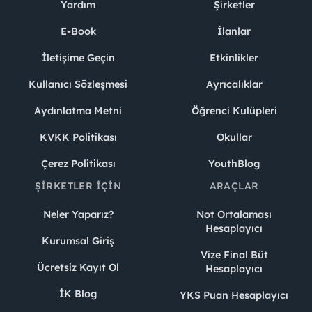
Yardım
Şirketler
E-Book
İlanlar
İletişime Geçin
Etkinlikler
Kullanıcı Sözleşmesi
Ayrıcalıklar
Aydınlatma Metni
Öğrenci Kulüpleri
KVKK Politikası
Okullar
Çerez Politikası
YouthBlog
ŞIRKETLER İÇIN
ARAÇLAR
Neler Yaparız?
Not Ortalaması
Hesaplayıcı
Kurumsal Giriş
Vize Final Büt
Ücretsiz Kayıt Ol
Hesaplayıcı
İK Blog
YKS Puan Hesaplayıcı