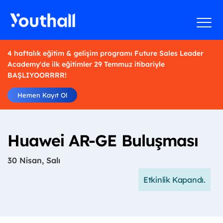
4 haftalık eğitim & gelişim programı Future Sales Leader
Academy'de ilk eğitimler 29 Temmuz itibariyle
BAŞLIYOORRRR!
Hemen Kayıt Ol
Huawei AR-GE Buluşması
30 Nisan, Salı
Etkinlik Kapandı.