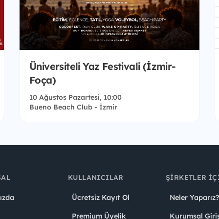
Üniversiteli Yaz Festivali (İzmir-
Foça)
10 Ağustos Pazartesi, 10:00
Bueno Beach Club - İzmir
SAL
KULLANICILAR
ŞIRKETLER İÇ
ızda
Ücretsiz Kayıt Ol
Neler Yaparız?
Premium Üyelik
Kurumsal Giri