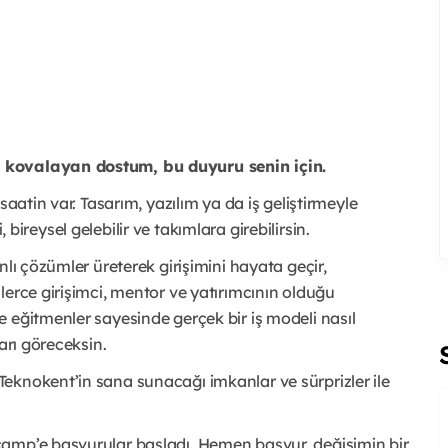
 kovalayan dostum, bu duyuru senin için.
saatin var. Tasarım, yazılım ya da iş geliştirmeyle
i, bireysel gelebilir ve takımlara girebilirsin.
nlı çözümler üreterek girişimini hayata geçir,
lerce girişimci, mentor ve yatırımcının olduğu
 eğitmenler sayesinde gerçek bir iş modeli nasıl
arı göreceksin.
eknokent’in sana sunacağı imkanlar ve sürprizler ile
camp’e başvurular başladı. Hemen başvur, değişimin bir