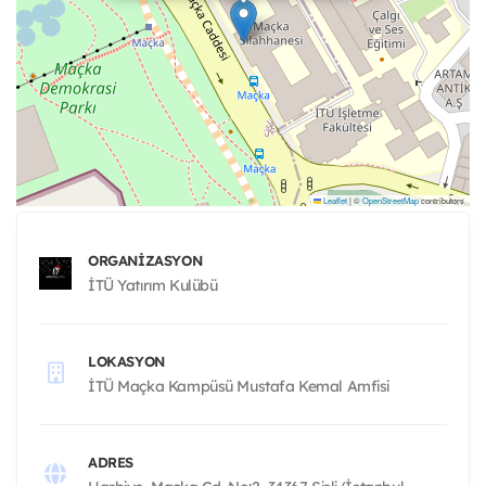
Leaflet
|
©
OpenStreetMap
contributors
ORGANIZASYON
İTÜ Yatırım Kulübü
LOKASYON
İTÜ Maçka Kampüsü Mustafa Kemal Amfisi
ADRES