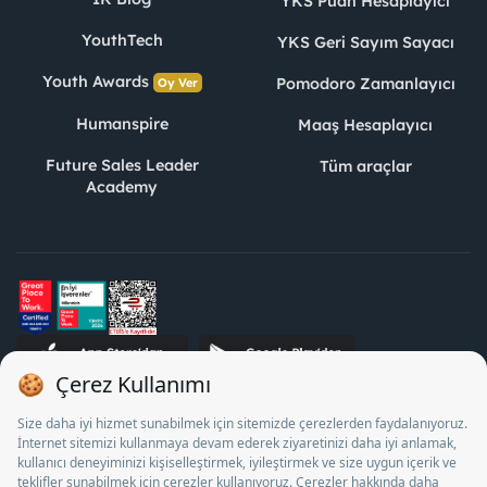
YKS Puan Hesaplayıcı
YouthTech
YKS Geri Sayım Sayacı
Youth Awards
Pomodoro Zamanlayıcı
Oy Ver
Humanspire
Maaş Hesaplayıcı
Future Sales Leader
Tüm araçlar
Academy
STJ İnsan Kaynakları Bilişim ve Danışmanlık A.Ş. Özel İstihdam
Bürosu Olarak 13/05/2025 - 12/05/2028 tarihleri arasında