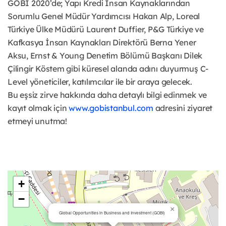
GOBI 2020’de; Yapı Kredi İnsan Kaynaklarından
Sorumlu Genel Müdür Yardımcısı Hakan Alp, Loreal
Türkiye Ülke Müdürü Laurent Duffier, P&G Türkiye ve
Kafkasya İnsan Kaynakları Direktörü Berna Yener
Aksu, Ernst & Young Denetim Bölümü Başkanı Dilek
Çilingir Köstem gibi küresel alanda adını duyurmuş C-
Level yöneticiler, katılımcılar ile bir araya gelecek.
Bu eşsiz zirve hakkında daha detaylı bilgi edinmek ve
kayıt olmak için
www.gobistanbul.com
adresini ziyaret
etmeyi unutma!
+
−
×
Global Opportunities in Business and Investment (GOBI)