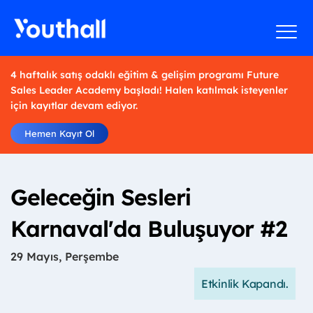
4 haftalık satış odaklı eğitim & gelişim programı Future
Sales Leader Academy başladı! Halen katılmak isteyenler
için kayıtlar devam ediyor.
Hemen Kayıt Ol
Geleceğin Sesleri
Karnaval'da Buluşuyor #2
29 Mayıs, Perşembe
Etkinlik Kapandı.