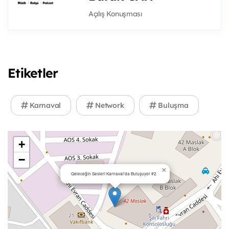
Açılış Konuşması
Etiketler
Karnaval
Network
Buluşma
+
−
×
Geleceğin Sesleri Karnaval'da Buluşuyor #2