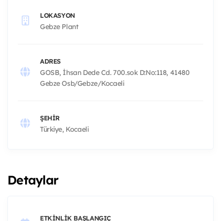
LOKASYON
Gebze Plant
ADRES
GOSB, İhsan Dede Cd. 700.sok D:No:118, 41480
Gebze Osb/Gebze/Kocaeli
ŞEHIR
Türkiye, Kocaeli
Detaylar
ETKINLIK BAŞLANGIÇ