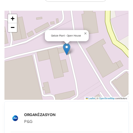
+
−
×
Gebze Plant - Open House
Leaflet
|
©
OpenStreetMap
contributors
ORGANIZASYON
P&G