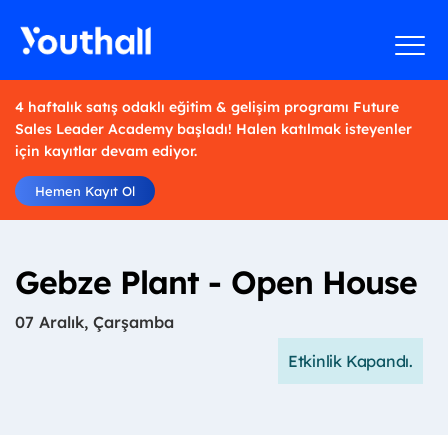
4 haftalık satış odaklı eğitim & gelişim programı Future
Sales Leader Academy başladı! Halen katılmak isteyenler
için kayıtlar devam ediyor.
Hemen Kayıt Ol
Gebze Plant - Open House
07 Aralık, Çarşamba
Etkinlik Kapandı.