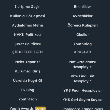
İletişime Geçin
Etkinlikler
Kullanıcı Sözleşmesi
Ayrıcalıklar
Aydınlatma Metni
Öğrenci Kulüpleri
KVKK Politikası
Okullar
Çerez Politikası
YouthBlog
ŞIRKETLER İÇIN
ARAÇLAR
Neler Yaparız?
Not Ortalaması
Hesaplayıcı
Kurumsal Giriş
Vize Final Büt
Ücretsiz Kayıt Ol
Hesaplayıcı
İK Blog
YKS Puan Hesaplayıcı
YouthTech
YKS Geri Sayım Sayacı
Youth Awards
Pomodoro Zamanlayıcı
Oy Ver