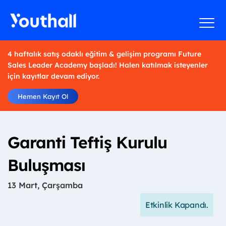
4 haftalık satış odaklı eğitim & gelişim programı Future
Sales Leader Academy başladı! Halen katılmak isteyenler
için kayıtlar devam ediyor.
Hemen Kayıt Ol
Garanti Teftiş Kurulu
Buluşması
13 Mart, Çarşamba
Etkinlik Kapandı.