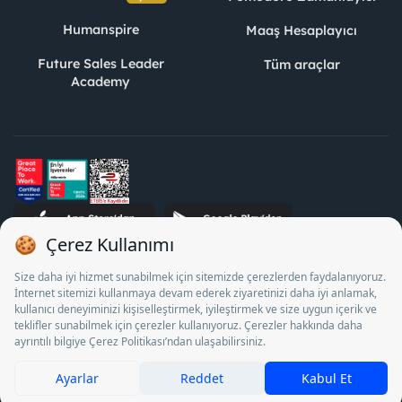
Humanspire
Maaş Hesaplayıcı
Future Sales Leader
Tüm araçlar
Academy
STJ İnsan Kaynakları Bilişim ve Danışmanlık A.Ş. Özel İstihdam
Bürosu Olarak 13/05/2025 - 12/05/2028 tarihleri arasında
faaliyette bulunmak üzere, Türkiye İş Kurumu tarafından
18/04/2025 tarih ve 18095710 sayılı karar uyarınca 1078 nolu
belge ile faaliyet göstermektedir. 4904 sayılı kanun uyarınca iş
arayanlardan ücret alınması yasaktır.