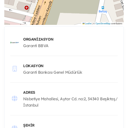
Leaflet
|
©
OpenStreetMap
contributors
ORGANIZASYON
Garanti BBVA
LOKASYON
Garanti Bankası Genel Müdürlük
ADRES
Nisbetiye Mahallesi, Aytar Cd. no:2, 34340 Beşiktaş/
İstanbul
ŞEHIR