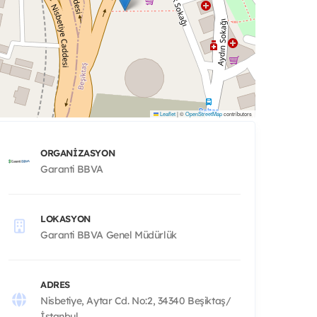
Leaflet
|
©
OpenStreetMap
contributors
ORGANIZASYON
Garanti BBVA
LOKASYON
Garanti BBVA Genel Müdürlük
ADRES
Nisbetiye, Aytar Cd. No:2, 34340 Beşiktaş/
İstanbul