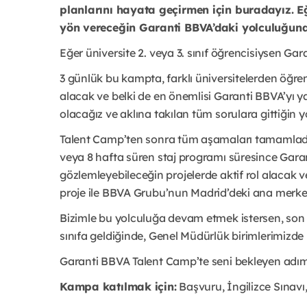
planlarını hayata geçirmen için buradayız. Eği
yön vereceğin Garanti BBVA’daki yolculuğuna 
Eğer üniversite 2. veya 3. sınıf öğrencisiysen Ga
3 günlük bu kampta, farklı üniversitelerden öğren
alacak ve belki de en önemlisi Garanti BBVA’yı 
olacağız ve aklına takılan tüm sorulara gittiğin y
Talent Camp’ten sonra tüm aşamaları tamamladı
veya 8 hafta süren staj programı süresince Garan
gözlemleyebileceğin projelerde aktif rol alacak ve
proje ile BBVA Grubu’nun Madrid’deki ana merkezin
Bizimle bu yolculuğa devam etmek istersen, son s
sınıfa geldiğinde, Genel Müdürlük birimlerimizde
Garanti BBVA Talent Camp’te seni bekleyen adım
Kampa katılmak için:
Başvuru, İngilizce Sınavı,