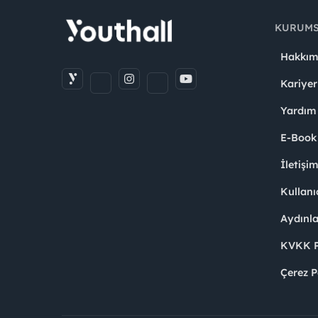
KURUM
Hakkım
Kariyer
Yardım
E-Book
İletişi
Kullanı
Aydınl
KVKK Po
Çerez P