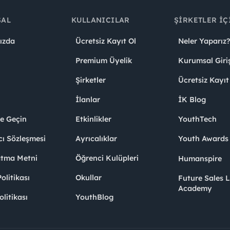
SAL
KULLANICILAR
ŞIRKETLER İÇ
ızda
Ücretsiz Kayıt Ol
Neler Yaparız?
Premium Üyelik
Kurumsal Giri
Şirketler
Ücretsiz Kayıt
İlanlar
İK Blog
me Geçin
Etkinlikler
YouthTech
cı Sözleşmesi
Ayrıcalıklar
Youth Award
atma Metni
Öğrenci Kulüpleri
Humanspire
litikası
Okullar
Future Sales 
Academy
olitikası
YouthBlog