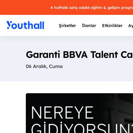
4 haftalık satış odaklı eğitim & gelişim prog
Şirketler
İlanlar
Etkinlikler
Ay
Garanti BBVA Talent C
06 Aralık, Cuma
Y
29 