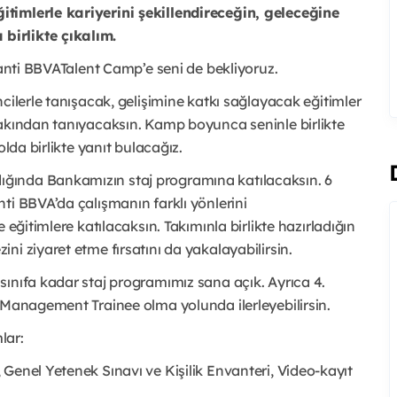
timlerle kariyerini şekillendireceğin, geleceğine
birlikte çıkalım.
ranti BBVATalent Camp’e seni de bekliyoruz.
cilerle tanışacak, gelişimine katkı sağlayacak eğitimler
yakından tanıyacaksın. Kamp boyunca seninle birlikte
olda birlikte yanıt bulacağız.
ğında Bankamızın staj programına katılacaksın. 6
ti BBVA’da çalışmanın farklı yönlerini
 eğitimlere katılacaksın. Takımınla birlikte hazırladığın
i ziyaret etme fırsatını da yakalayabilirsin.
ınıfa kadar staj programımız sana açık. Ayrıca 4.
 Management Trainee olma yolunda ilerleyebilirsin.
lar:
 Genel Yetenek Sınavı ve Kişilik Envanteri, Video-kayıt