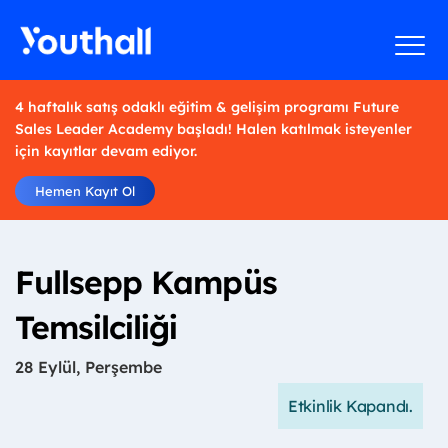
4 haftalık satış odaklı eğitim & gelişim programı Future
Sales Leader Academy başladı! Halen katılmak isteyenler
için kayıtlar devam ediyor.
Hemen Kayıt Ol
Fullsepp Kampüs
Temsilciliği
28 Eylül, Perşembe
Etkinlik Kapandı.