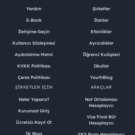
Yardım
Şirketler
E-Book
İlanlar
İletişime Geçin
Etkinlikler
Kullanıcı Sözleşmesi
Ayrıcalıklar
Aydınlatma Metni
Öğrenci Kulüpleri
KVKK Politikası
Okullar
Çerez Politikası
YouthBlog
ŞIRKETLER İÇIN
ARAÇLAR
Neler Yaparız?
Not Ortalaması
Hesaplayıcı
Kurumsal Giriş
Vize Final Büt
Ücretsiz Kayıt Ol
Hesaplayıcı
İK Blog
YKS Puan Hesaplayıcı