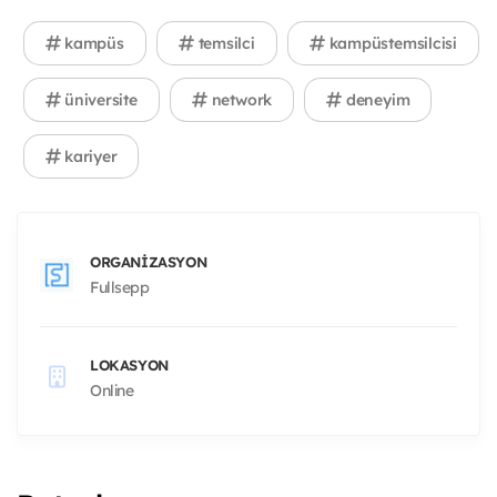
kampüs
temsilci
kampüstemsilcisi
üniversite
network
deneyim
kariyer
ORGANIZASYON
Fullsepp
LOKASYON
Online