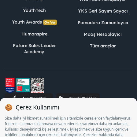
YouthTech
YKS Geri Sayım Sayacı
Youth Awards
Pomodoro Zamanlayıcı
Oy Ver
Humanspire
Maaş Hesaplayıcı
Future Sales Leader
Tüm araçlar
Academy
STJ İnsan Kaynakları Bilişim ve Danışmanlık A.Ş. Özel İstihdam
Bürosu Olarak 13/05/2025 - 12/05/2028 tarihleri arasında
faaliyette bulunmak üzere, Türkiye İş Kurumu tarafından