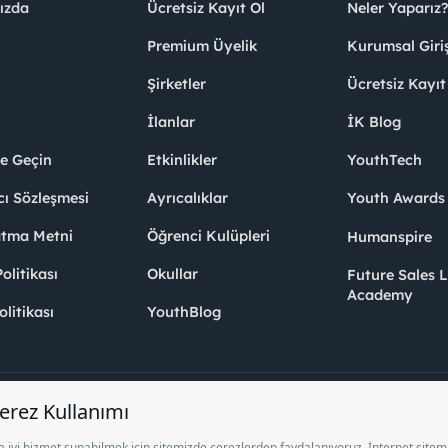
ızda
Ücretsiz Kayıt Ol
Neler Yaparız?
Premium Üyelik
Kurumsal Giri
Şirketler
Ücretsiz Kayıt
İlanlar
İK Blog
me Geçin
Etkinlikler
YouthTech
cı Sözleşmesi
Ayrıcalıklar
Youth Award
atma Metni
Öğrenci Kulüpleri
Humanspire
litikası
Okullar
Future Sales 
Academy
olitikası
YouthBlog