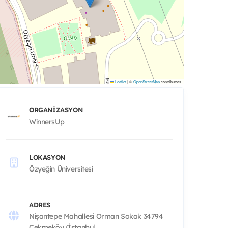
Leaflet
|
©
OpenStreetMap
contributors
ORGANIZASYON
WinnersUp
LOKASYON
Özyeğin Üniversitesi
ADRES
Nişantepe Mahallesi Orman Sokak 34794
Çekmeköy/İstanbul