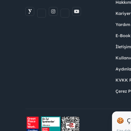
Hakkım
Kariyer
Yardım
E-Book
İletişi
Kullanı
Aydınl
KVKK Po
Çerez P