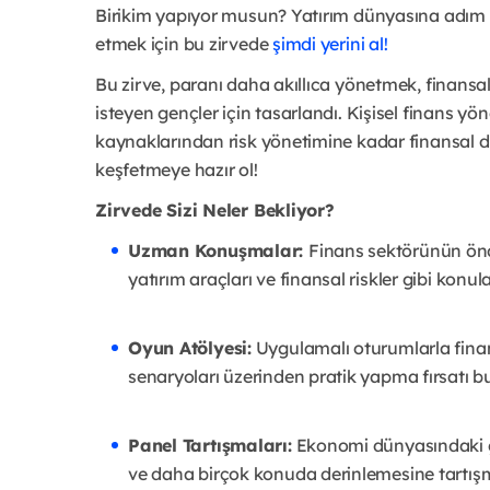
Birikim yapıyor musun? Yatırım dünyasına adım a
etmek için bu zirvede
şimdi yerini al!
Bu zirve, paranı daha akıllıca yönetmek, finans
isteyen gençler için tasarlandı. Kişisel finans yöne
kaynaklarından risk yönetimine kadar finansal dü
keşfetmeye hazır ol!
Zirvede Sizi Neler Bekliyor?
Uzman Konuşmalar:
Finans sektörünün önde
yatırım araçları ve finansal riskler gibi konu
Oyun Atölyesi:
Uygulamalı oturumlarla fina
senaryoları üzerinden pratik yapma fırsatı b
Panel Tartışmaları:
Ekonomi dünyasındaki gün
ve daha birçok konuda derinlemesine tartışma