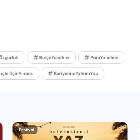
Özgürlük
BütçeYönetimi
ParaYönetimi
çlerİçinFinans
KariyerineYatırımYap
Festival