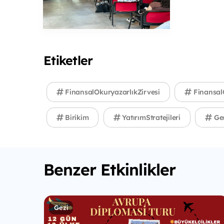
Etiketler
FinansalOkuryazarlıkZirvesi
Finansal
Birikim
YatırımStratejileri
Gen
Benzer Etkinlikler
Gezi