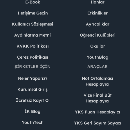
E-Book
İlanlar
İletişime Geçin
Etkinlikler
Kullanıcı Sözleşmesi
Ayrıcalıklar
Aydınlatma Metni
Öğrenci Kulüpleri
KVKK Politikası
Okullar
Çerez Politikası
YouthBlog
ŞIRKETLER İÇIN
ARAÇLAR
Neler Yaparız?
Not Ortalaması
Hesaplayıcı
Kurumsal Giriş
Vize Final Büt
Ücretsiz Kayıt Ol
Hesaplayıcı
İK Blog
YKS Puan Hesaplayıcı
YouthTech
YKS Geri Sayım Sayacı