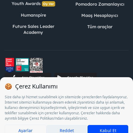
Youth Awards
Pomodoro Zamanlayıcı
Oy Ver
Humanspire
Maaş Hesaplayıcı
Future Sales Leader
Tüm araçlar
Academy
STJ İnsan Kaynakları Bilişim ve Danışmanlık A.Ş. Özel İstihdam
Bürosu Olarak 13/05/2025 - 12/05/2028 tarihleri arasında
faaliyette bulunmak üzere, Türkiye İş Kurumu tarafından
18/04/2025 tarih ve 18095710 sayılı karar uyarınca 1078 nolu
belge ile faaliyet göstermektedir. 4904 sayılı kanun uyarınca iş
arayanlardan ücret alınması yasaktır.