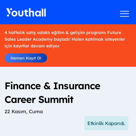
4 haftalık satış odaklı eğitim & gelişim programı Future
Sales Leader Academy başladı! Halen katılmak isteyenler
için kayıtlar devam ediyor.
Hemen Kayıt Ol
Finance & Insurance
Career Summit
22 Kasım, Cuma
Etkinlik Kapandı.