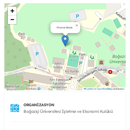
+
−
×
Finance Break
Leaflet
|
©
OpenStreetMap
contributors
ORGANIZASYON
Boğaziçi Üniversitesi İşletme ve Ekonomi Kulübü