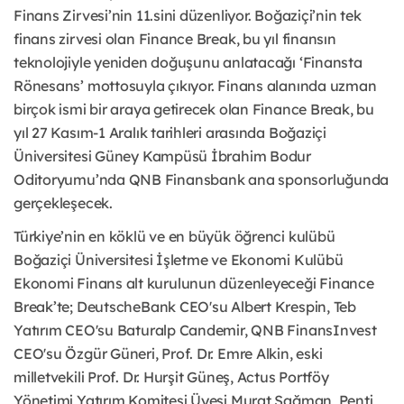
Finans Zirvesi’nin 11.sini düzenliyor. Boğaziçi’nin tek
finans zirvesi olan Finance Break, bu yıl finansın
teknolojiyle yeniden doğuşunu anlatacağı ‘Finansta
Rönesans’ mottosuyla çıkıyor. Finans alanında uzman
birçok ismi bir araya getirecek olan Finance Break, bu
yıl 27 Kasım-1 Aralık tarihleri arasında Boğaziçi
Üniversitesi Güney Kampüsü İbrahim Bodur
Oditoryumu’nda QNB Finansbank ana sponsorluğunda
gerçekleşecek.
Türkiye’nin en köklü ve en büyük öğrenci kulübü
Boğaziçi Üniversitesi İşletme ve Ekonomi Kulübü
Ekonomi Finans alt kurulunun düzenleyeceği Finance
Break’te; DeutscheBank CEO'su Albert Krespin, Teb
Yatırım CEO'su Baturalp Candemir, QNB FinansInvest
CEO'su Özgür Güneri, Prof. Dr. Emre Alkin, eski
milletvekili Prof. Dr. Hurşit Güneş, Actus Portföy
Yönetimi Yatırım Komitesi Üyesi Murat Sağman, Penti