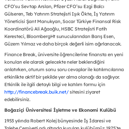
CFO’su Sevtap Arslan, Pfizer CFO’su Ezgi Balcı
Gülseren, Teb Yatırım Stratejisti Işık Ökte, İş Yatırım
Yöneticisi Şant Manukyan, Socar Türkiye Finansal Risk
Koordinatörü Ali Ağaoğlu, HSBC Stratejisti Fatih
Keresteci, BloombergHt sunucularından Barış Esen,
Güzem Yılmaz ve daha birçok değerli isim ağırlanacak.
Finance Break, üniversite öğrencilerine finansta en yeni
konuları ele alarak gelecekte neler beklendiğini
anlatırken, oturum sonu soru cevaplar ile katılımcılarına
etkinlikte aktif bir şekilde yer alma olanağı da sağlıyor.
Etkinlik ile ilgili detaylı bilgi ve katılım formu için
http://financebreak.buik.net/
sitesini ziyaret
edebilirsiniz.
Boğaziçi Üniversitesi İşletme ve Ekonomi Kulübü
1953 yılında Robert Kolej bünyesinde İş İdaresi ve
Talebe Cemiyeti adı altında kurulan kulübümüz 1975′te