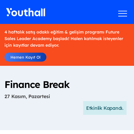
4 haftalık satış odaklı eğitim & gelişim programı Future
Sales Leader Academy başladı! Halen katılmak isteyenler
için kayıtlar devam ediyor.
Hemen Kayıt Ol
Finance Break
27 Kasım, Pazartesi
Etkinlik Kapandı.