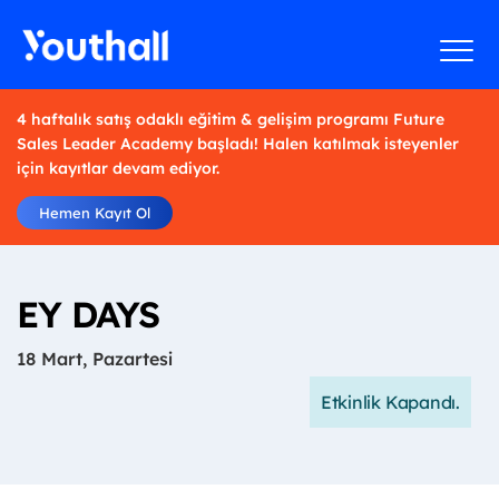
4 haftalık satış odaklı eğitim & gelişim programı Future
Sales Leader Academy başladı! Halen katılmak isteyenler
için kayıtlar devam ediyor.
Hemen Kayıt Ol
EY DAYS
18 Mart, Pazartesi
Etkinlik Kapandı.