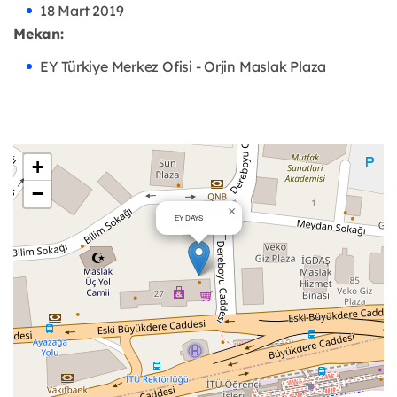
18 Mart 2019
Mekan:
EY Türkiye Merkez Ofisi - Orjin Maslak Plaza
+
−
×
EY DAYS