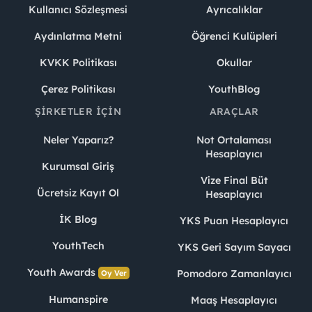
Kullanıcı Sözleşmesi
Ayrıcalıklar
Aydınlatma Metni
Öğrenci Kulüpleri
KVKK Politikası
Okullar
Çerez Politikası
YouthBlog
ŞIRKETLER İÇIN
ARAÇLAR
Neler Yaparız?
Not Ortalaması
Hesaplayıcı
Kurumsal Giriş
Vize Final Büt
Ücretsiz Kayıt Ol
Hesaplayıcı
İK Blog
YKS Puan Hesaplayıcı
YouthTech
YKS Geri Sayım Sayacı
Youth Awards
Pomodoro Zamanlayıcı
Oy Ver
Humanspire
Maaş Hesaplayıcı