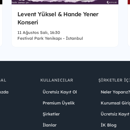
Levent Yüksel & Hande Yener
Konseri
11 Ağustos Salı, 16:30
Festival Park Yenikapı - İstanbul
SAL
KULLANICILAR
ŞIRKETLER İÇ
ızda
Ücretsiz Kayıt Ol
Neler Yaparız?
Premium Üyelik
Kurumsal Giri
Şirketler
Ücretsiz Kayıt
İlanlar
İK Blog