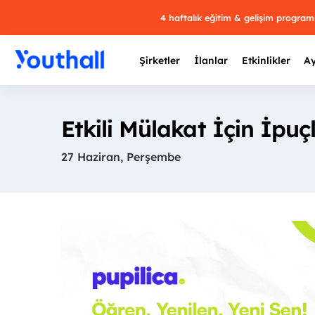
4 haftalık eğitim & gelişim progra
Şirketler
İlanlar
Etkinlikler
Ay
Etkili Mülakat İçin İpuçl
27 Haziran, Perşembe
Y
29 