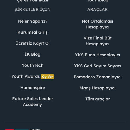
Çerez Politikası
YouthBlog
ŞIRKETLER İÇIN
ARAÇLAR
Neler Yaparız?
Not Ortalaması
Hesaplayıcı
Kurumsal Giriş
Vize Final Büt
Ücretsiz Kayıt Ol
Hesaplayıcı
İK Blog
YKS Puan Hesaplayıcı
YouthTech
YKS Geri Sayım Sayacı
Youth Awards
Pomodoro Zamanlayıcı
Oy Ver
Humanspire
Maaş Hesaplayıcı
Future Sales Leader
Tüm araçlar
Academy