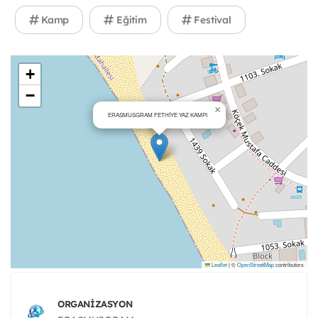
Kamp
Eğitim
Festival
+
−
×
ERASMUSGRAM FETHİYE YAZ KAMPI
Leaflet
|
©
OpenStreetMap
contributors
ORGANIZASYON