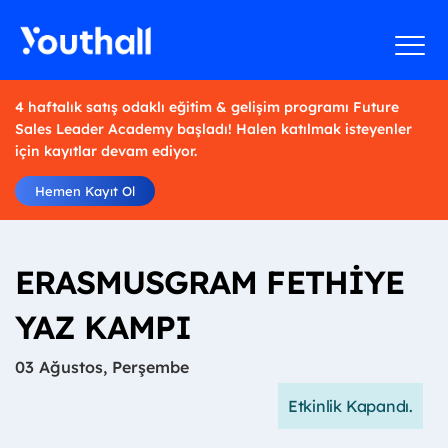
4 haftalık satış odaklı eğitim & gelişim programı Future
Sales Leader Academy başladı! Halen katılmak isteyenler
için kayıtlar devam ediyor.
Hemen Kayıt Ol
ERASMUSGRAM FETHİYE
YAZ KAMPI
03 Ağustos, Perşembe
Etkinlik Kapandı.