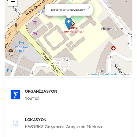
−
×
Entrepreneurial Network Day
Leaflet
|
©
OpenStreetMap
contributors
ORGANIZASYON
Youthall
LOKASYON
KWORKS Girişimcilik Araştırma Merkezi