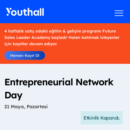
4 haftalık satış odaklı eğitim & gelişim programı Future
Sales Leader Academy başladı! Halen katılmak isteyenler
için kayıtlar devam ediyor.
Hemen Kayıt Ol
Entrepreneurial Network
Day
21 Mayıs, Pazartesi
Etkinlik Kapandı.