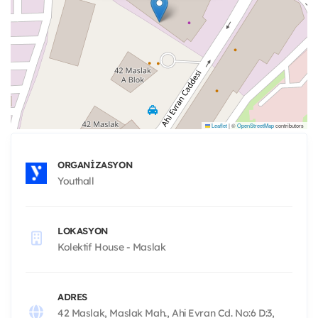
Leaflet
|
©
OpenStreetMap
contributors
ORGANIZASYON
Youthall
LOKASYON
Kolektif House - Maslak
ADRES
42 Maslak, Maslak Mah., Ahi Evran Cd. No:6 D:3,