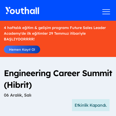
4 haftalık eğitim & gelişim programı Future Sales Leader
Academy'de ilk eğitimler 29 Temmuz itibariyle
BAŞLIYOORRRR!
Hemen Kayıt Ol
Engineering Career Summit
(Hibrit)
06 Aralık, Salı
Etkinlik Kapandı.