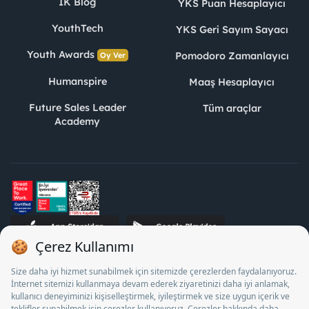
İK Blog
YKS Puan Hesaplayıcı
YouthTech
YKS Geri Sayım Sayacı
Youth Awards
Pomodoro Zamanlayıcı
Oy Ver
Humanspire
Maaş Hesaplayıcı
Future Sales Leader
Tüm araçlar
Academy
STJ İnsan Kaynakları Bilişim ve Danışmanlık A.Ş. Özel İstihdam
Bürosu Olarak 13/05/2025 - 12/05/2028 tarihleri arasında