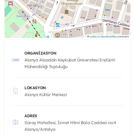
Leaflet
|
©
OpenStreetMap
contributors
ORGANIZASYON
Alanya Alaaddin Keykubat Üniversitesi Endüstri
Mühendisliği Topluluğu
LOKASYON
Alanya Kültür Merkezi
ADRES
Saray Mahallesi, İsmet Hilmi Balcı Caddesi no:4
Alanya/Antalya