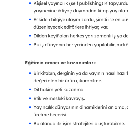
Kişisel yayıncılık (self publishing) Kitapyur
yayınevine ihtiyaç duymadan kitap yayınlatabi
Eskiden bilgiye ulaşım zordu, şimdi ise en büyük
düzenleyecek editörlere ihtiyaç var.
Dilden keyif alan herkes yarı zamanlı iş ya da 
Bu iş dünyanın her yerinden yapılabilir, mek
Eğitimin amacı ve kazanımları:
Bir kitabın, derginin ya da yayının nasıl ha
değeri olan bir ürün çıkarabilme.
Dil hâkimiyeti kazanma.
Etik ve mesleki kavrayış.
Yayıncılık dünyasının dinamiklerini anlama, a
üretme becerisi.
Bu alanda iletişim stratejileri oluşturabilme.