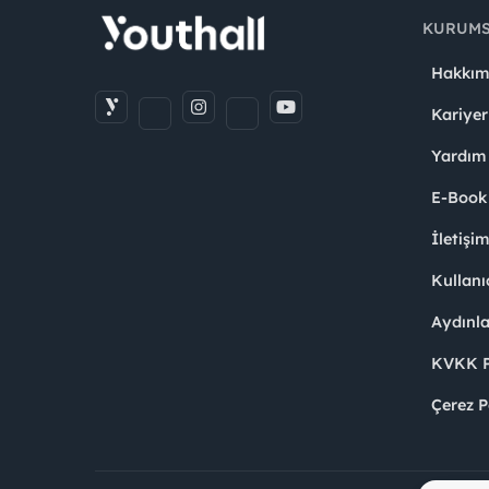
KURUM
Hakkım
Kariyer
Yardım
E-Book
İletişi
Kullanı
Aydınl
KVKK Po
Çerez P