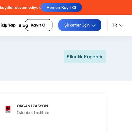
 kayıtlar devam ediyor.
Hemen Kayıt Ol
iriş Yap
Kayıt Ol
Şirketler İçin
TR
ards
Blog
Türkçe
İngilizce
Etkinlik Kapandı.
Engelleri atla, skorunu arkadaşlarınla
luluklarını
yarıştır.
Izgara doldur, zorluğunu seç, puanını
siteler
yükselt.
Sayıları sırayla birleştir, tüm
arı daha
hücrelerden geç.
ORGANIZASYON
İstanbul Institute