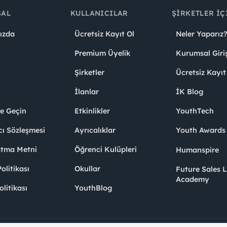
SAL
KULLANICILAR
ŞIRKETLER İÇ
ızda
Ücretsiz Kayıt Ol
Neler Yaparız?
Premium Üyelik
Kurumsal Giri
Şirketler
Ücretsiz Kayıt
İlanlar
İK Blog
me Geçin
Etkinlikler
YouthTech
cı Sözleşmesi
Ayrıcalıklar
Youth Award
atma Metni
Öğrenci Kulüpleri
Humanspire
litikası
Okullar
Future Sales 
Academy
olitikası
YouthBlog