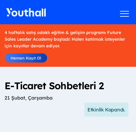
4 haftalık satış odaklı eğitim & gelişim programı Future
Sales Leader Academy başladı! Halen katılmak isteyenler
için kayıtlar devam ediyor.
Hemen Kayıt Ol
E-Ticaret Sohbetleri 2
21 Şubat, Çarşamba
Etkinlik Kapandı.