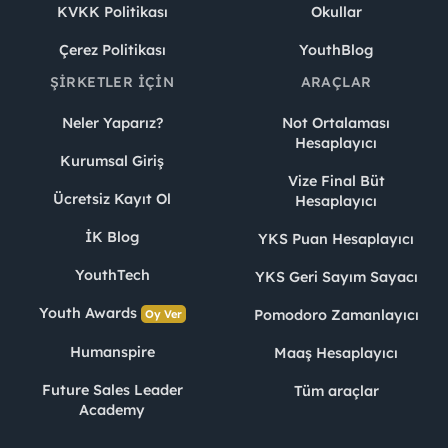
KVKK Politikası
Okullar
Çerez Politikası
YouthBlog
ŞIRKETLER İÇIN
ARAÇLAR
Neler Yaparız?
Not Ortalaması
Hesaplayıcı
Kurumsal Giriş
Vize Final Büt
Ücretsiz Kayıt Ol
Hesaplayıcı
İK Blog
YKS Puan Hesaplayıcı
YouthTech
YKS Geri Sayım Sayacı
Youth Awards
Pomodoro Zamanlayıcı
Oy Ver
Humanspire
Maaş Hesaplayıcı
Future Sales Leader
Tüm araçlar
Academy