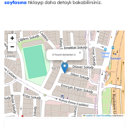
sayfasına
tıklayıp daha detaylı bakabilirsiniz.
+
−
×
E-Ticaret Sohbetleri 2
Leaflet
|
©
OpenStreetMap
contributors