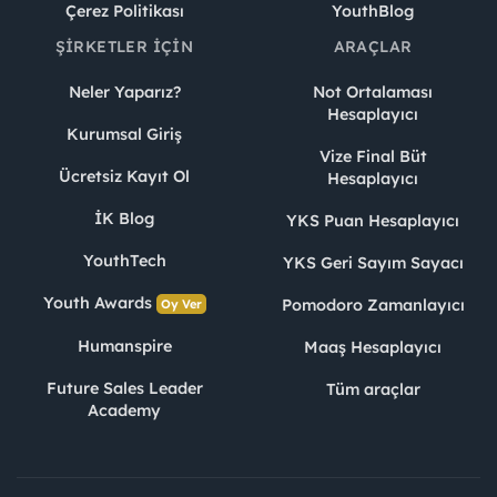
Çerez Politikası
YouthBlog
ŞIRKETLER İÇIN
ARAÇLAR
Neler Yaparız?
Not Ortalaması
Hesaplayıcı
Kurumsal Giriş
Vize Final Büt
Ücretsiz Kayıt Ol
Hesaplayıcı
İK Blog
YKS Puan Hesaplayıcı
YouthTech
YKS Geri Sayım Sayacı
Youth Awards
Pomodoro Zamanlayıcı
Oy Ver
Humanspire
Maaş Hesaplayıcı
Future Sales Leader
Tüm araçlar
Academy