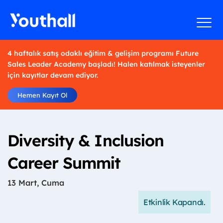
4 haftalık satış odaklı eğitim & gelişim programı Future
Sales Leader Academy başladı! Halen katılmak isteyenler
için kayıtlar devam ediyor.
Hemen Kayıt Ol
Diversity & Inclusion
Career Summit
13 Mart, Cuma
Etkinlik Kapandı.