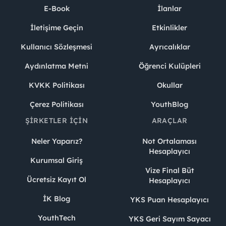
E-Book
İlanlar
İletişime Geçin
Etkinlikler
Kullanıcı Sözleşmesi
Ayrıcalıklar
Aydınlatma Metni
Öğrenci Kulüpleri
KVKK Politikası
Okullar
Çerez Politikası
YouthBlog
ŞIRKETLER İÇIN
ARAÇLAR
Neler Yaparız?
Not Ortalaması
Hesaplayıcı
Kurumsal Giriş
Vize Final Büt
Ücretsiz Kayıt Ol
Hesaplayıcı
İK Blog
YKS Puan Hesaplayıcı
YouthTech
YKS Geri Sayım Sayacı