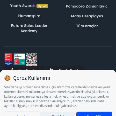
Youth Awards
Pomodoro Zamanlayıcı
Oy Ver
Humanspire
Maaş Hesaplayıcı
Future Sales Leader
Tüm araçlar
Academy
STJ İnsan Kaynakları Bilişim ve Danışmanlık A.Ş. Özel İstihdam
Bürosu Olarak 13/05/2025 - 12/05/2028 tarihleri arasında
faaliyette bulunmak üzere, Türkiye İş Kurumu tarafından
18/04/2025 tarih ve 18095710 sayılı karar uyarınca 1078 nolu
belge ile faaliyet göstermektedir. 4904 sayılı kanun uyarınca iş