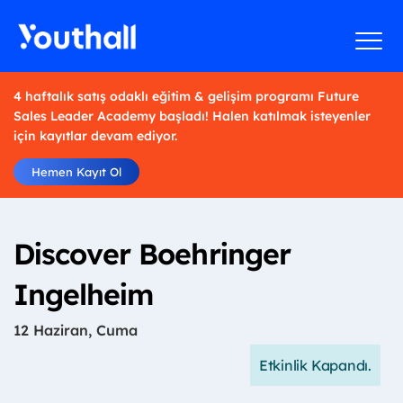
4 haftalık satış odaklı eğitim & gelişim programı Future
Sales Leader Academy başladı! Halen katılmak isteyenler
için kayıtlar devam ediyor.
Hemen Kayıt Ol
Discover Boehringer
Ingelheim
12 Haziran, Cuma
Etkinlik Kapandı.