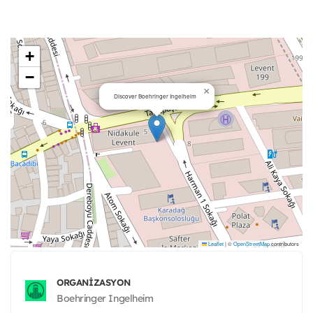
+
−
×
Discover Boehringer Ingelheim
Leaflet
|
©
OpenStreetMap
contributors
ORGANIZASYON
Boehringer Ingelheim