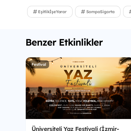
EşitlikİşeYarar
SompoSigorta
Benzer Etkinlikler
Festival
Üniversiteli Yaz Festivali (İzmir-