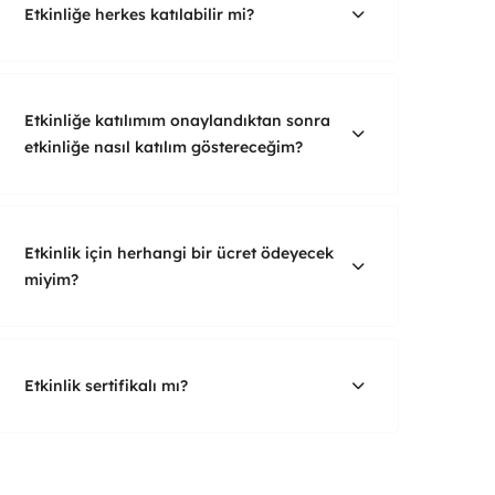
Etkinliğe herkes katılabilir mi?
Etkinliğe katılımım onaylandıktan sonra
etkinliğe nasıl katılım göstereceğim?
Etkinlik için herhangi bir ücret ödeyecek
miyim?
Etkinlik sertifikalı mı?