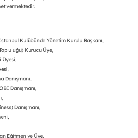
met vermektedir.
 İstanbul Kulübünde Yönetim Kurulu Başkanı,
 Topluluğu) Kurucu Üye,
i Üyesi,
esi,
ma Danışmanı,
KOBİ Danışmanı,
ı,
iness) Danışmanı,
eni,
an Eğitmen ve Üye,