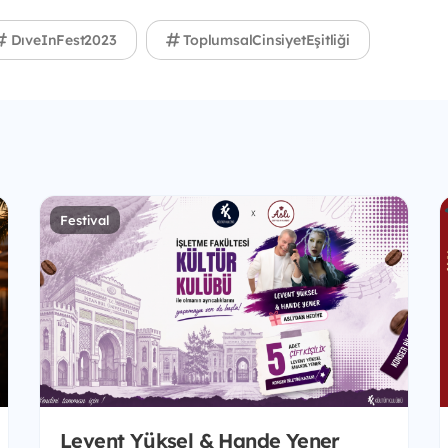
DıveInFest2023
ToplumsalCinsiyetEşitliği
Festival
Levent Yüksel & Hande Yener