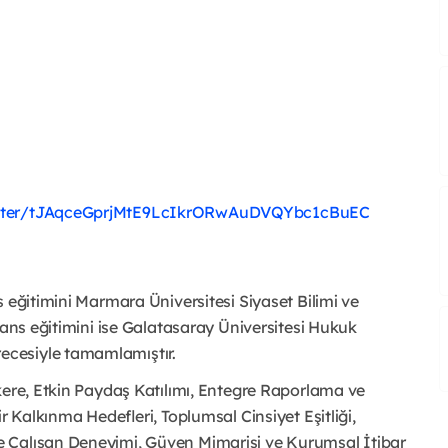
egister/tJAqceGprjMtE9LcIkrORwAuDVQYbc1cBuEC
 eğitimini Marmara Üniversitesi Siyaset Bilimi ve
sans eğitimini ise Galatasaray Üniversitesi Hukuk
cesiyle tamamlamıştır.
kere, Etkin Paydaş Katılımı, Entegre Raporlama ve
r Kalkınma Hedefleri, Toplumsal Cinsiyet Eşitliği,
 Çalışan Deneyimi, Güven Mimarisi ve Kurumsal İtibar