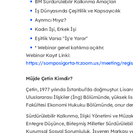
BM Sürdürülebilir Kalkınma Amaçları
İş Dünyasında Çeşitlilik ve Kapsayıcılık
Ayrımcı Mıyız?
Kadın İşi, Erkek İşi
Eşitlik Varsa "İş'e Yarar"
* Webinar genel katılıma açıktır.
Webinar Kayıt Linki:
https://somposigorta-tr.zoom.us/meeting/r
Müjde Çetin Kimdir?
Çetin, 1977 yılında İstanbul’da doğmuştur. Lisans
Uluslararası İlişkiler (İng) Bölümünde, yüksek li
Fakültesi Ekonomi Hukuku Bölümünde, onur dere
Sürdürülebilir Kalkınma, İlişki Yönetimi ve Müza
Entegre Düşünce, Birleşmiş Milletler Sürdürülebili
Kurumsal Sosyal Sorumluluk, İşveren Markası ve