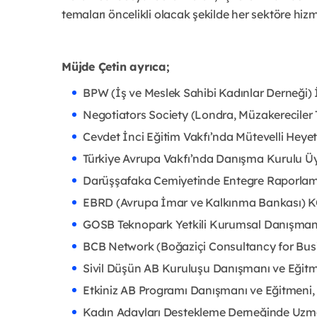
temaları öncelikli olacak şekilde her sektöre hiz
Müjde Çetin ayrıca;
BPW (İş ve Meslek Sahibi Kadınlar Derneği)
Negotiators Society (Londra, Müzakereciler
Cevdet İnci Eğitim Vakfı’nda Mütevelli Heyet
Türkiye Avrupa Vakfı’nda Danışma Kurulu Üy
Darüşşafaka Cemiyetinde Entegre Raporla
EBRD (Avrupa İmar ve Kalkınma Bankası) 
GOSB Teknopark Yetkili Kurumsal Danışman
BCB Network (Boğaziçi Consultancy for Bus
Sivil Düşün AB Kuruluşu Danışmanı ve Eğitm
Etkiniz AB Programı Danışmanı ve Eğitmeni,
Kadın Adayları Destekleme Derneğinde Uzm