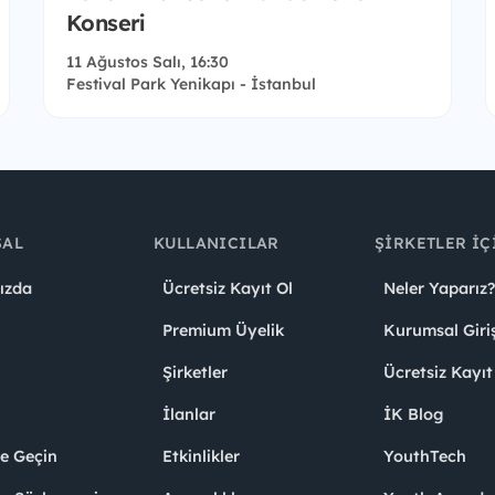
Konseri
11 Ağustos Salı, 16:30
Festival Park Yenikapı - İstanbul
SAL
KULLANICILAR
ŞIRKETLER İÇ
ızda
Ücretsiz Kayıt Ol
Neler Yaparız?
Premium Üyelik
Kurumsal Giri
Şirketler
Ücretsiz Kayıt
İlanlar
İK Blog
me Geçin
Etkinlikler
YouthTech