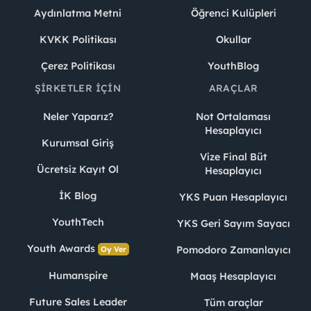
Aydınlatma Metni
Öğrenci Kulüpleri
KVKK Politikası
Okullar
Çerez Politikası
YouthBlog
ŞIRKETLER İÇIN
ARAÇLAR
Neler Yaparız?
Not Ortalaması
Hesaplayıcı
Kurumsal Giriş
Vize Final Büt
Ücretsiz Kayıt Ol
Hesaplayıcı
İK Blog
YKS Puan Hesaplayıcı
YouthTech
YKS Geri Sayım Sayacı
Youth Awards
Pomodoro Zamanlayıcı
Oy Ver
Humanspire
Maaş Hesaplayıcı
Future Sales Leader
Tüm araçlar