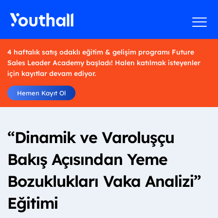
4 haftalık satış odaklı eğitim & gelişim programı Future
Sales Leader Academy başladı! Halen katılmak isteyenler
için kayıtlar devam ediyor.
Hemen Kayıt Ol
“Dinamik ve Varoluşçu
Bakış Açısından Yeme
Bozuklukları Vaka Analizi”
Eğitimi